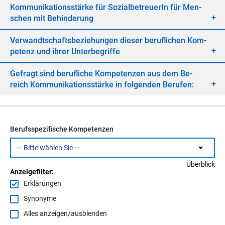
Kom­mu­ni­ka­ti­ons­stär­ke für So­zi­al­be­treue­rIn für Men­
schen mit Be­hin­de­rung
Ver­wandt­schafts­be­zie­hun­gen die­ser be­ruf­li­chen Kom­
pe­tenz und ih­rer Un­ter­be­grif­fe
Ge­fragt sind be­ruf­li­che Kom­pe­ten­zen aus dem Be­
reich Kom­mu­ni­ka­ti­ons­stär­ke in fol­gen­den Be­ru­fen:
Berufsspezifische Kompetenzen
Überblick
Anzeigefilter:
Erklärungen
Synonyme
Alles anzeigen/ausblenden