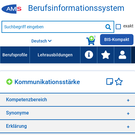
Be­rufs­in­for­ma­ti­ons­sys­tem
Suche
exakt
nach
Suche
Beruf,
Lehrausbildung,
starten
0
Kompetenz
BIS-Kompakt
Deutsch
usw.
Kom­mu­ni­ka­ti­ons­stär­ke
Kom­pe­tenz­be­reich
Syn­ony­me
Er­klä­rung