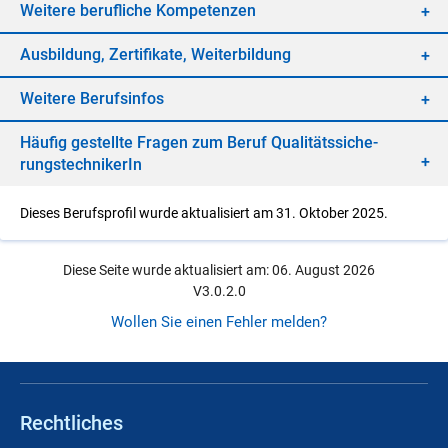
Wei­te­re be­ruf­li­che Kom­pe­ten­zen
Aus­bil­dung, Zer­ti­fi­ka­te, Wei­ter­bil­dung
Wei­te­re Be­rufs­in­fos
Häu­fig ge­stell­te Fra­gen zum Be­ruf Qua­li­täts­si­che­
rungs­tech­ni­ke­rIn
Dieses Berufsprofil wurde aktualisiert am 31. Oktober 2025.
Diese Seite wurde aktualisiert am: 06. August 2026
V3.0.2.0
Wollen Sie einen Fehler melden?
Rechtliches