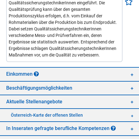
QualitätssicherungstechnikerInnen eingeführt. Die
Qualitätsprüfung kann über den gesamten
Produktionszyklus erfolgen, d.h. vom Einkauf der
Rohmaterialien über die Produktion bis zum Endprodukt.
Dabei setzen QualitätssicherungstechnikerInnen
verschiedene Mess- und Prüfverfahren ein, deren
Ergebnisse sie statistisch auswerten. Entsprechend der
Ergebnisse schlagen QualitätssicherungstechnikerInnen
Maßnahmen vor, um die Qualität zu verbessern.
Ein­kom­men
Be­schäf­ti­gungs­mög­lich­kei­ten
Ak­tu­el­le Stel­len­an­ge­bo­te
Öster­reich-Kar­te der of­fe­nen Stel­len
In In­se­ra­ten ge­frag­te be­ruf­li­che Kom­pe­ten­zen