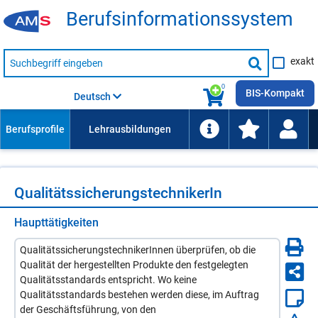
Be­rufs­in­for­ma­ti­ons­sys­tem
Suche
exakt
nach
Suche
Beruf,
Lehrausbildung,
starten
0
Kompetenz
BIS-Kompakt
Deutsch
usw.
Qua­li­täts­si­che­rungs­tech­ni­ke­rIn
Haupttätigkeiten
QualitätssicherungstechnikerInnen überprüfen, ob die
Qualität der hergestellten Produkte den festgelegten
Qualitätsstandards entspricht. Wo keine
Qualitätsstandards bestehen werden diese, im Auftrag
der Geschäftsführung, von den