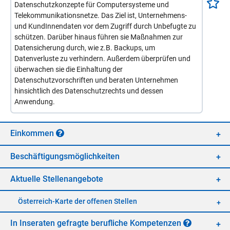
Datenschutzkonzepte für Computersysteme und
Telekommunikationsnetze. Das Ziel ist, Unternehmens-
und KundInnendaten vor dem Zugriff durch Unbefugte zu
schützen. Darüber hinaus führen sie Maßnahmen zur
Datensicherung durch, wie z.B. Backups, um
Datenverluste zu verhindern. Außerdem überprüfen und
überwachen sie die Einhaltung der
Datenschutzvorschriften und beraten Unternehmen
hinsichtlich des Datenschutzrechts und dessen
Anwendung.
Ein­kom­men
Be­schäf­ti­gungs­mög­lich­kei­ten
Ak­tu­el­le Stel­len­an­ge­bo­te
Öster­reich-Kar­te der of­fe­nen Stel­len
In In­se­ra­ten ge­frag­te be­ruf­li­che Kom­pe­ten­zen