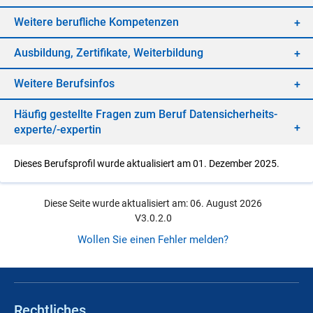
Wei­te­re be­ruf­li­che Kom­pe­ten­zen
Aus­bil­dung, Zer­ti­fi­ka­te, Wei­ter­bil­dung
Wei­te­re Be­rufs­in­fos
Häu­fig ge­stell­te Fra­gen zum Be­ruf Da­ten­si­cher­heits­
ex­per­te/-​ex­per­tin
Dieses Berufsprofil wurde aktualisiert am 01. Dezember 2025.
Diese Seite wurde aktualisiert am: 06. August 2026
V3.0.2.0
Wollen Sie einen Fehler melden?
Rechtliches