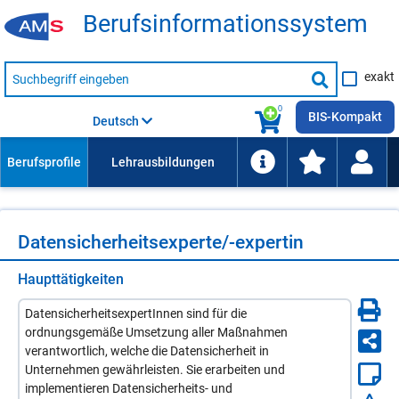
Be­rufs­in­for­ma­ti­ons­sys­tem
Suche
exakt
nach
Suche
Beruf,
Lehrausbildung,
starten
0
Kompetenz
BIS-Kompakt
Deutsch
usw.
Da­ten­si­cher­heits­ex­per­te/-​ex­per­tin
Haupttätigkeiten
DatensicherheitsexpertInnen sind für die
ordnungsgemäße Umsetzung aller Maßnahmen
verantwortlich, welche die Datensicherheit in
Unternehmen gewährleisten. Sie erarbeiten und
implementieren Datensicherheits- und