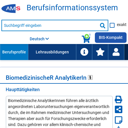
Be­rufs­in­for­ma­ti­ons­sys­tem
Suche
exakt
nach
Suche
Beruf,
Lehrausbildung,
starten
0
Kompetenz
BIS-Kompakt
Deutsch
usw.
Bio­me­di­zi­ni­scheR Ana­ly­ti­ke­rIn
Haupttätigkeiten
Biomedizinische AnalytikerInnen führen alle ärztlich
angeordneten Laboruntersuchungen eigenverantwortlich
durch, die im Rahmen medizinischer Untersuchungen und
Therapien aber auch für Forschungszwecke erforderlich
sind. Dazu gehören vor allem klinisch-chemische und