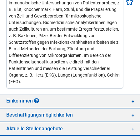
immunologische Untersuchungen von Patientenproben, z.
B. Blut, Knochenmark, Harn, Stuhl, und die Präparierung
von Zell- und Gewebeproben für mikroskopische
Untersuchungen. Biomedizinische AnalytikerInnen legen
auch Zellkulturen an, um bestimmte Erreger festzustellen,
z. B. Bakterien, Pilze. Bei der Entwicklung von
Schutzstoffen gegen Infektionskrankheiten arbeiten sie z.
B. mit Methoden der Färbung, Züchtung und
Differenzierung von Mikroorganismen. Im Bereich der
Funktionsdiagnostik arbeiten sie direkt mit den
PatientInnen und messen die Leistung verschiedener
Organe, z. B. Herz (EKG), Lunge (Lungenfunktion), Gehirn
(EEG).
Ein­kom­men
Be­schäf­ti­gungs­mög­lich­kei­ten
Ak­tu­el­le Stel­len­an­ge­bo­te