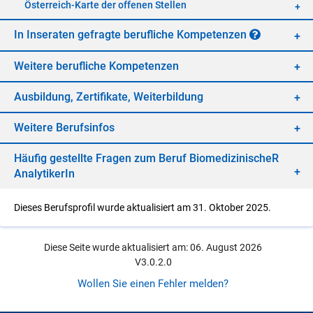
Öster­reich-Kar­te der of­fe­nen Stel­len
In In­se­ra­ten ge­frag­te be­ruf­li­che Kom­pe­ten­zen
Wei­te­re be­ruf­li­che Kom­pe­ten­zen
Aus­bil­dung, Zer­ti­fi­ka­te, Wei­ter­bil­dung
Wei­te­re Be­rufs­in­fos
Häu­fig ge­stell­te Fra­gen zum Be­ruf Bio­me­di­zi­ni­scheR
Ana­ly­ti­ke­rIn
Dieses Berufsprofil wurde aktualisiert am 31. Oktober 2025.
Diese Seite wurde aktualisiert am: 06. August 2026
V3.0.2.0
Wollen Sie einen Fehler melden?