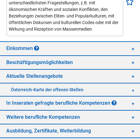
unterschiedlichsten Fragestellungen, z.B. mit
ökonomischen Kräften und sozialen Konflikten, den
Beziehungen zwischen Eliten- und Popularkulturen, mit
öffentlichen Diskursen und kulturellen Codes oder mit der
Wirkung und Rezeption von Massenmedien.
Ein­kom­men
Be­schäf­ti­gungs­mög­lich­kei­ten
Ak­tu­el­le Stel­len­an­ge­bo­te
Öster­reich-Kar­te der of­fe­nen Stel­len
In In­se­ra­ten ge­frag­te be­ruf­li­che Kom­pe­ten­zen
Wei­te­re be­ruf­li­che Kom­pe­ten­zen
Aus­bil­dung, Zer­ti­fi­ka­te, Wei­ter­bil­dung