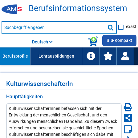
Be­rufs­in­for­ma­ti­ons­sys­tem
Suche
exakt
nach
Suche
Beruf,
Lehrausbildung,
starten
0
Kompetenz
BIS-Kompakt
Deutsch
usw.
Kul­tur­wis­sen­schaf­te­rIn
Haupttätigkeiten
KulturwissenschafterInnen befassen sich mit der
Entwicklung der menschlichen Gesellschaft und den
Auswirkungen menschlichen Handelns. Zu diesem Zweck
erforschen und beschreiben sie geschichtliche Epochen.
KulturwissenschafterInnen beschäftigen sich dabei mit