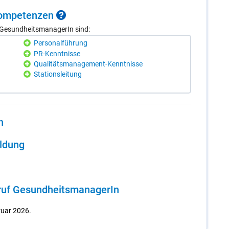
 Kom­pe­ten­zen
 GesundheitsmanagerIn sind:
Personalführung
PR-Kenntnisse
Qualitätsmanagement-Kenntnisse
Stationsleitung
n
il­dung
ruf Ge­sund­heits­ma­na­ge­rIn
ruar 2026.