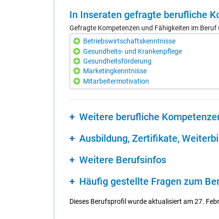
In In­se­ra­ten ge­frag­te be­ruf­li­che
Gefragte Kompetenzen und Fähigkeiten im Beruf
Betriebswirtschaftskenntnisse
Gesundheits- und Krankenpflege
Gesundheitsförderung
Marketingkenntnisse
Mitarbeitermotivation
Wei­te­re be­ruf­li­che Kom­pe­ten­ze
Aus­bil­dung, Zer­ti­fi­ka­te, Wei­ter­b
Wei­te­re Be­rufs­in­fos
Häu­fig ge­stell­te Fra­gen zum Be­
Dieses Berufsprofil wurde aktualisiert am 27. Feb