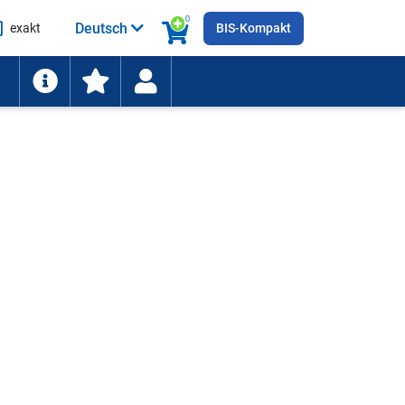
0
Deutsch
exakt
BIS-Kompakt
he
ten