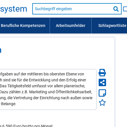
Suche
s­sys­tem
nach
Suc
Beruf,
Lehrausbildung,
star
Kompetenz
usw.
n
aben auf der mittleren bis obersten Ebene von
sind sie für die Entwicklung und den Erfolg einer
 Das Tätigkeitsfeld umfasst vor allem planerische,
azu zählen z.B. Marketing und Öffentlichkeitsarbeit,
ng, die Vertretung der Einrichtung nach außen sowie
e Belange.
 6.590 Euro brutto pro Monat.