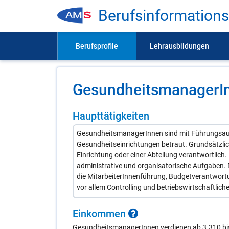
Be­rufs­in­for­ma­ti­on
Ge­sund­heits­ma­na­ge­rI
Haupttätigkeiten
GesundheitsmanagerInnen sind mit Führungsaufg
Gesundheitseinrichtungen betraut. Grundsätzlich 
Einrichtung oder einer Abteilung verantwortlich.
administrative und organisatorische Aufgaben. D
die MitarbeiterInnenführung, Budgetverantwortu
vor allem Controlling und betriebswirtschaftlich
Ein­kom­men
GesundheitsmanagerInnen verdienen ab 3.310 bis