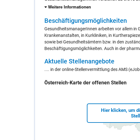
Weitere Informationen
Be­schäf­ti­gungs­mög­lich­kei­ten
GesundheitsmanagerInnen arbeiten vor allem in G
Krankenanstalten, in Kurkliniken, in Kurtherapiez
sowie bei Gesundheitsämtern bzw. in den zustän
Beschäftigungsmöglichkeiten. Auch in der pharm
Ak­tu­el­le Stel­len­an­ge­bo­te
.... in der online-Stellenvermittlung des AMS (eJ
Öster­reich-Kar­te der of­fe­nen Stel­len
Hier klicken, um d
Stel