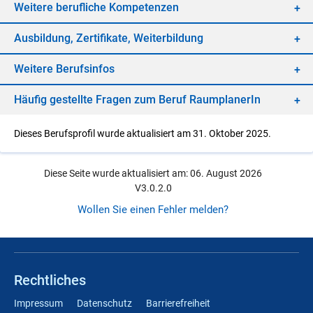
Wei­te­re be­ruf­li­che Kom­pe­ten­zen
Aus­bil­dung, Zer­ti­fi­ka­te, Wei­ter­bil­dung
Wei­te­re Be­rufs­in­fos
Häu­fig ge­stell­te Fra­gen zum Be­ruf Raum­pla­ne­rIn
Dieses Berufsprofil wurde aktualisiert am 31. Oktober 2025.
Diese Seite wurde aktualisiert am: 06. August 2026
V3.0.2.0
Wollen Sie einen Fehler melden?
Rechtliches
Impressum
Datenschutz
Barrierefreiheit