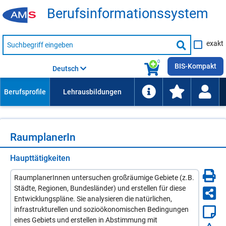
Be­rufs­in­for­ma­ti­ons­sys­tem
Suche
exakt
nach
Suche
Beruf,
Lehrausbildung,
starten
0
Kompetenz
BIS-Kompakt
Deutsch
usw.
Raum­pla­ne­rIn
Haupttätigkeiten
RaumplanerInnen untersuchen großräumige Gebiete (z.B.
Städte, Regionen, Bundesländer) und erstellen für diese
Entwicklungspläne. Sie analysieren die natürlichen,
infrastrukturellen und sozioökonomischen Bedingungen
eines Gebiets und erstellen in Abstimmung mit