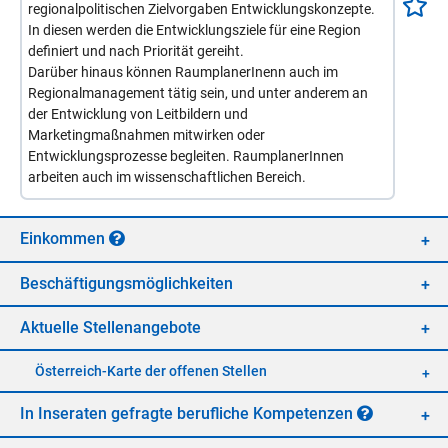
regionalpolitischen Zielvorgaben Entwicklungskonzepte.
In diesen werden die Entwicklungsziele für eine Region
definiert und nach Priorität gereiht.
Darüber hinaus können RaumplanerInenn auch im
Regionalmanagement tätig sein, und unter anderem an
der Entwicklung von Leitbildern und
Marketingmaßnahmen mitwirken oder
Entwicklungsprozesse begleiten. RaumplanerInnen
arbeiten auch im wissenschaftlichen Bereich.
Ein­kom­men
Be­schäf­ti­gungs­mög­lich­kei­ten
Ak­tu­el­le Stel­len­an­ge­bo­te
Öster­reich-Kar­te der of­fe­nen Stel­len
In In­se­ra­ten ge­frag­te be­ruf­li­che Kom­pe­ten­zen