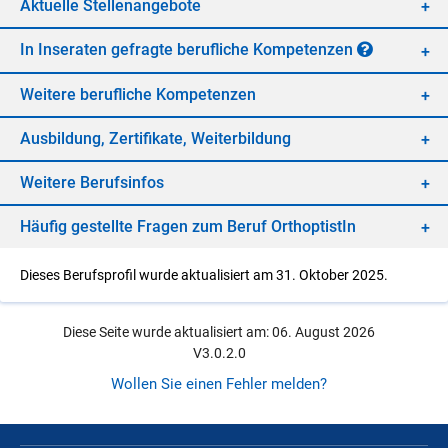
Ak­tu­el­le Stel­len­an­ge­bo­te
In In­se­ra­ten ge­frag­te be­ruf­li­che Kom­pe­ten­zen
Wei­te­re be­ruf­li­che Kom­pe­ten­zen
Aus­bil­dung, Zer­ti­fi­ka­te, Wei­ter­bil­dung
Wei­te­re Be­rufs­in­fos
Häu­fig ge­stell­te Fra­gen zum Be­ruf Or­th­op­tis­tIn
Dieses Berufsprofil wurde aktualisiert am 31. Oktober 2025.
Diese Seite wurde aktualisiert am: 06. August 2026
V3.0.2.0
Wollen Sie einen Fehler melden?