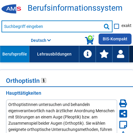
Be­rufs­in­for­ma­ti­ons­sys­tem
Suche
exakt
nach
Suche
Beruf,
Lehrausbildung,
starten
0
Kompetenz
BIS-Kompakt
Deutsch
usw.
Or­th­op­tis­tIn
Haupttätigkeiten
OrthoptistInnen untersuchen und behandeln
eigenverantwortlich nach ärztlicher Anordnung Menschen
mit Störungen an einem Auge (Pleoptik) bzw. am
Zusammenspiel beider Augen (Orthoptik). Sie wählen
geeignete orthoptische Untersuchungsmethoden, führen