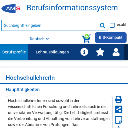
Be­rufs­in­for­ma­ti­ons­sys­tem
Suche
exakt
nach
Suche
Beruf,
Lehrausbildung,
starten
0
Kompetenz
BIS-Kompakt
Deutsch
usw.
Hoch­schul­leh­re­rIn
Haupttätigkeiten
HochschullehrerInnen sind sowohl in der
wissenschaftlichen Forschung und Lehre als auch in der
universitären Verwaltung tätig. Die Lehrtätigkeit umfasst
die Vorbereitung und Abhaltung von Lehrveranstaltungen
sowie die Abnahme von Prüfungen. Das