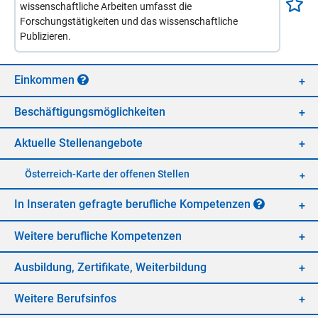
wissenschaftliche Arbeiten umfasst die
Forschungstätigkeiten und das wissenschaftliche
Publizieren.
Ein­kom­men
Be­schäf­ti­gungs­mög­lich­kei­ten
Ak­tu­el­le Stel­len­an­ge­bo­te
Öster­reich-Kar­te der of­fe­nen Stel­len
In In­se­ra­ten ge­frag­te be­ruf­li­che Kom­pe­ten­zen
Wei­te­re be­ruf­li­che Kom­pe­ten­zen
Aus­bil­dung, Zer­ti­fi­ka­te, Wei­ter­bil­dung
Wei­te­re Be­rufs­in­fos