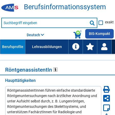
Be­rufs­in­for­ma­ti­ons­sys­tem
Suche
exakt
nach
Suche
Beruf,
Lehrausbildung,
starten
0
Kompetenz
BIS-Kompakt
Deutsch
usw.
Rönt­ge­n­as­sis­ten­tIn
Haupttätigkeiten
RöntgenassistentInnen führen einfache standardisierte
Röntgenuntersuchungen nach ärztlicher Anordnung und
unter Aufsicht selbst durch, z. B. Lungenröntgen,
Röntgenuntersuchungen des Skelettsystems, und
unterstützen FachärztInnen für Radiologie und