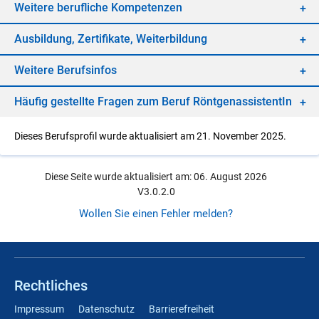
Wei­te­re be­ruf­li­che Kom­pe­ten­zen
Aus­bil­dung, Zer­ti­fi­ka­te, Wei­ter­bil­dung
Wei­te­re Be­rufs­in­fos
Häu­fig ge­stell­te Fra­gen zum Be­ruf Rönt­ge­n­as­sis­ten­tIn
Dieses Berufsprofil wurde aktualisiert am 21. November 2025.
Diese Seite wurde aktualisiert am: 06. August 2026
V3.0.2.0
Wollen Sie einen Fehler melden?
Rechtliches
Impressum
Datenschutz
Barrierefreiheit