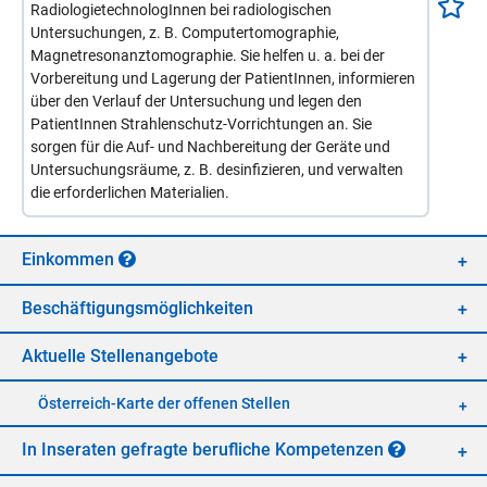
RadiologietechnologInnen bei radiologischen
Untersuchungen, z. B. Computertomographie,
Magnetresonanztomographie. Sie helfen u. a. bei der
Vorbereitung und Lagerung der PatientInnen, informieren
über den Verlauf der Untersuchung und legen den
PatientInnen Strahlenschutz-Vorrichtungen an. Sie
sorgen für die Auf- und Nachbereitung der Geräte und
Untersuchungsräume, z. B. desinfizieren, und verwalten
die erforderlichen Materialien.
Ein­kom­men
Be­schäf­ti­gungs­mög­lich­kei­ten
Ak­tu­el­le Stel­len­an­ge­bo­te
Öster­reich-Kar­te der of­fe­nen Stel­len
In In­se­ra­ten ge­frag­te be­ruf­li­che Kom­pe­ten­zen