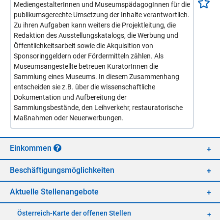
MediengestalterInnen und MuseumspädagogInnen für die
publikumsgerechte Umsetzung der Inhalte verantwortlich.
Zu ihren Aufgaben kann weiters die Projektleitung, die
Redaktion des Ausstellungskatalogs, die Werbung und
Öffentlichkeitsarbeit sowie die Akquisition von
Sponsoringgeldern oder Fördermitteln zählen. Als
Museumsangestellte betreuen KuratorInnen die
Sammlung eines Museums. In diesem Zusammenhang
entscheiden sie z.B. über die wissenschaftliche
Dokumentation und Aufbereitung der
Sammlungsbestände, den Leihverkehr, restauratorische
Maßnahmen oder Neuerwerbungen.
Ein­kom­men
Be­schäf­ti­gungs­mög­lich­kei­ten
Ak­tu­el­le Stel­len­an­ge­bo­te
Öster­reich-Kar­te der of­fe­nen Stel­len