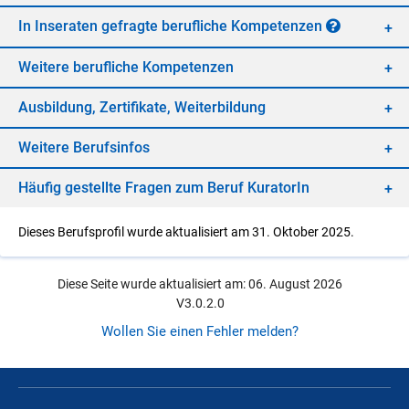
In In­se­ra­ten ge­frag­te be­ruf­li­che Kom­pe­ten­zen
Wei­te­re be­ruf­li­che Kom­pe­ten­zen
Aus­bil­dung, Zer­ti­fi­ka­te, Wei­ter­bil­dung
Wei­te­re Be­rufs­in­fos
Häu­fig ge­stell­te Fra­gen zum Be­ruf Ku­ra­to­rIn
Dieses Berufsprofil wurde aktualisiert am 31. Oktober 2025.
Diese Seite wurde aktualisiert am: 06. August 2026
V3.0.2.0
Wollen Sie einen Fehler melden?