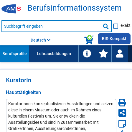
Be­rufs­in­for­ma­ti­ons­sys­tem
Suche
exakt
nach
Suche
Beruf,
Lehrausbildung,
starten
0
Kompetenz
BIS-Kompakt
Deutsch
usw.
Ku­ra­to­rIn
Haupttätigkeiten
KuratorInnen konzeptualisieren Ausstellungen und setzen
diese in einem Museum oder auch im Rahmen eines
kulturellen Festivals um. Sie entwickeln die
Ausstellungsidee und sind in Zusammenarbeit mit
GrafikerInnen, AusstellungsarchitektInnen,