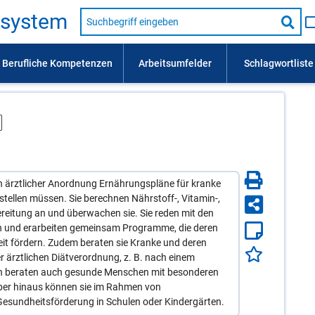
Suche
s­sys­tem
nach
Suc
Beruf,
Lehrausbildung,
star
Kompetenz
usw.
ch ärztlicher Anordnung Ernährungspläne für kranke
stellen müssen. Sie berechnen Nährstoff-, Vitamin-,
ereitung an und überwachen sie. Sie reden mit den
n und erarbeiten gemeinsam Programme, die deren
t fördern. Zudem beraten sie Kranke und deren
 ärztlichen Diätverordnung, z. B. nach einem
en beraten auch gesunde Menschen mit besonderen
über hinaus können sie im Rahmen von
 Gesundheitsförderung in Schulen oder Kindergärten.