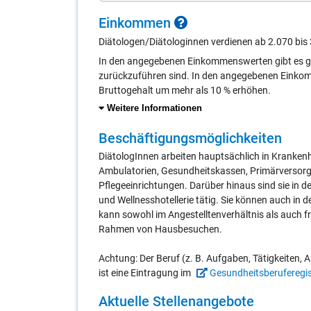
Ein­kom­men
Diätologen/Diätologinnen verdienen ab 2.070 bis
In den angegebenen Einkommenswerten gibt es gr
zurückzuführen sind. In den angegebenen Einkom
Bruttogehalt um mehr als 10 % erhöhen.
Weitere Informationen
Be­schäf­ti­gungs­mög­lich­kei­ten
DiätologInnen arbeiten hauptsächlich in Krankenh
Ambulatorien, Gesundheitskassen, Primärversor
Pflegeeinrichtungen. Darüber hinaus sind sie in 
und Wellnesshotellerie tätig. Sie können auch in 
kann sowohl im Angestelltenverhältnis als auch fr
Rahmen von Hausbesuchen.
Achtung: Der Beruf (z. B. Aufgaben, Tätigkeiten, 
ist eine Eintragung im
Gesundheitsberuferegis
Ak­tu­el­le Stel­len­an­ge­bo­te