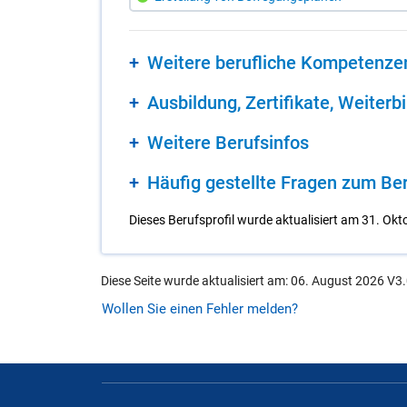
Wei­te­re be­ruf­li­che Kom­pe­ten­ze
Aus­bil­dung, Zer­ti­fi­ka­te, Wei­ter­b
Wei­te­re Be­rufs­in­fos
Häu­fig ge­stell­te Fra­gen zum Be­ruf
Dieses Berufsprofil wurde aktualisiert am 31. Okt
Diese Seite wurde aktualisiert am: 06. August 2026 V3.
Wollen Sie einen Fehler melden?