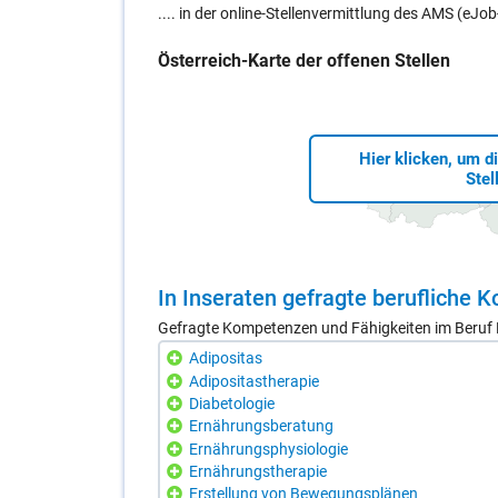
.... in der online-Stellenvermittlung des AMS (eJ
Öster­reich-Kar­te der of­fe­nen Stel­len
Hier klicken, um d
Stel
In In­se­ra­ten ge­frag­te be­ruf­li­che
Gefragte Kompetenzen und Fähigkeiten im Beruf D
Adipositas
Adipositastherapie
Diabetologie
Ernährungsberatung
Ernährungsphysiologie
Ernährungstherapie
Erstellung von Bewegungsplänen