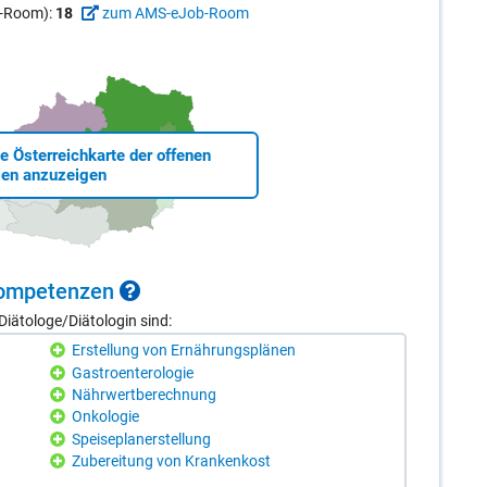
ob-Room):
18
zum AMS-eJob-Room
ie Österreichkarte der offenen
len anzuzeigen
 Kom­pe­ten­zen
iätologe/Diätologin sind:
Erstellung von Ernährungsplänen
Gastroenterologie
Nährwertberechnung
Onkologie
Speiseplanerstellung
Zubereitung von Krankenkost