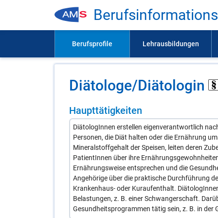
Be­rufs­in­for­ma­ti­on
Diä­to­lo­ge/​Diä­to­lo­gin
Haupttätigkeiten
DiätologInnen erstellen eigenverantwortlich na
Personen, die Diät halten oder die Ernährung um
Mineralstoffgehalt der Speisen, leiten deren Zub
PatientInnen über ihre Ernährungsgewohnheite
Ernährungsweise entsprechen und die Gesundhei
Angehörige über die praktische Durchführung der
Krankenhaus- oder Kuraufenthalt. DiätologInn
Belastungen, z. B. einer Schwangerschaft. Dar
Gesundheitsprogrammen tätig sein, z. B. in der