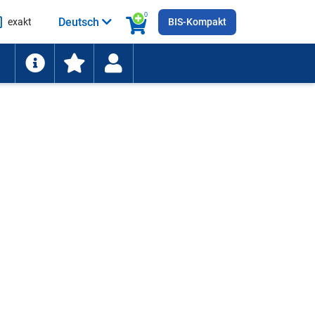
0
Deutsch
exakt
BIS-Kompakt
he
ten