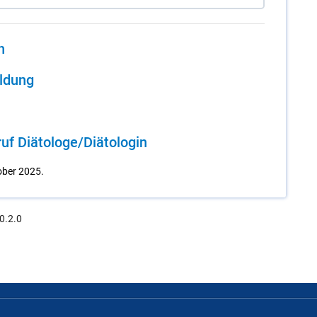
n
il­dung
 Diä­to­lo­ge/​Diä­to­lo­gin
ober 2025.
0.2.0