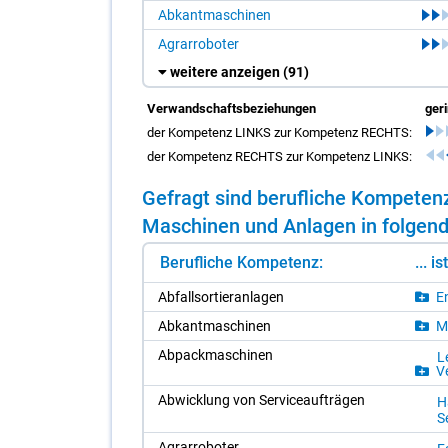
Abkantmaschinen
Agrarroboter
weitere anzeigen
(91)
Verwandschaftsbeziehungen
ger
der Kompetenz LINKS zur Kompetenz RECHTS:
der Kompetenz RECHTS zur Kompetenz LINKS:
Ge­fragt sind be­ruf­li­che Kom­pe­te
Ma­schi­nen und An­la­gen in fol­gen­d
Berufliche Kompetenz:
... i
Ab­fall­sor­tier­an­la­gen
En
Ab­kant­ma­schi­nen
Me
Ab­pack­ma­schi­nen
Le
Ve
Ab­wick­lung von Ser­vice­auf­trä­gen
H
Se
Agrarr­o­bo­ter