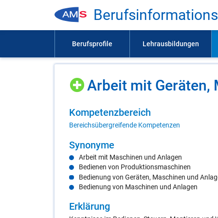
Be­rufs­in­for­ma­ti­on
Ar­beit mit Ge­rä­ten,
Kom­pe­tenz­be­reich
Bereichsübergreifende Kompetenzen
Syn­ony­me
Arbeit mit Maschinen und Anlagen
Bedienen von Produktionsmaschinen
Bedienung von Geräten, Maschinen und Anla
Bedienung von Maschinen und Anlagen
Er­klä­rung