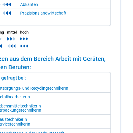
Abkanten
Präzisionslandwirtschaft
ing
mittel
hoch
n­zen aus dem Be­reich Ar­beit mit Ge­rä­ten,
en Be­ru­fen:
st gefragt bei:
t­sor­gungs- und Re­cy­cling­tech­ni­ke­rIn
­tall­be­ar­bei­te­rIn
­bens­mit­tel­tech­ni­ke­rIn
r­pa­ckungs­tech­ni­ke­rIn
aus­tech­ni­ke­rIn
r­vice­tech­ni­ke­rIn