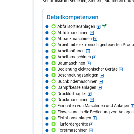
Kenntnisse im Bedienen, Steuern, Montieren und
De­tail­kom­pe­ten­zen
Abfallsortieranlagen
Abfüllmaschinen
Abpackmaschinen
Arbeit mit elektronisch gesteuerten Prod
Arbeitsbühnen
Arbeitsmaschinen
Baumaschinen
Bedienung elektronischer Geräte
Beschneiungsanlagen
Buchbindemaschinen
Dampfkesselanlagen
Druckluftnagler
Druckmaschinen
Einrichten von Maschinen und Anlagen
Einweisung in die Bedienung von Anlagen
Flotationsanlagen
Flurfördergeräte
Forstmaschinen