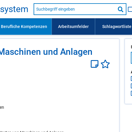
Suche
s­sys­tem
nach
Suc
Beruf,
Lehrausbildung,
star
Kompetenz
usw.
 Ma­schi­nen und An­la­gen
gen