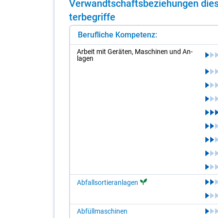
Ver­wandt­schafts­be­zie­hun­gen die­s
ter­be­grif­fe
Berufliche Kompetenz:
Ar­beit mit Ge­rä­ten, Ma­schi­nen und An­
la­gen
Abfallsortieranlagen
Abfüllmaschinen