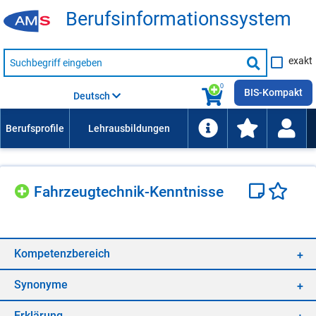
Be­rufs­in­for­ma­ti­ons­sys­tem
Suche
exakt
nach
Suche
Beruf,
Lehrausbildung,
starten
0
Kompetenz
BIS-Kompakt
Deutsch
usw.
Fahr­zeug­tech­nik-Kennt­nis­se
Kom­pe­tenz­be­reich
Syn­ony­me
Er­klä­rung