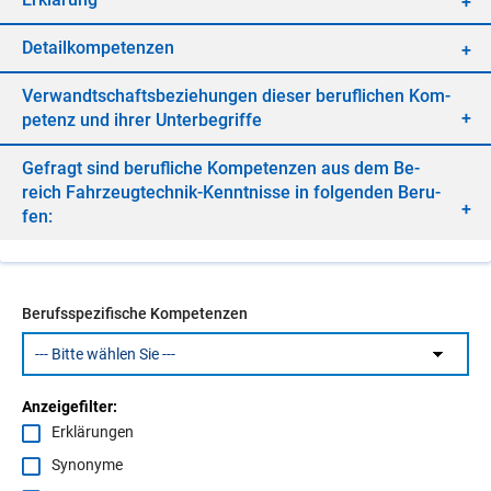
De­tail­kom­pe­ten­zen
Ver­wandt­schafts­be­zie­hun­gen die­ser be­ruf­li­chen Kom­
pe­tenz und ih­rer Un­ter­be­grif­fe
Ge­fragt sind be­ruf­li­che Kom­pe­ten­zen aus dem Be­
reich Fahr­zeug­tech­nik-Kennt­nis­se in fol­gen­den Be­ru­
fen:
Berufsspezifische Kompetenzen
Anzeigefilter:
Erklärungen
Synonyme