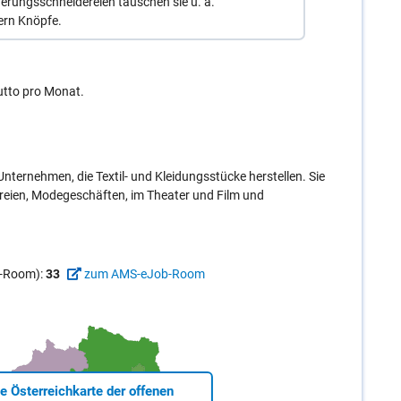
erungsschneidereien tauschen sie u. a.
ern Knöpfe.
utto pro Monat.
nternehmen, die Textil- und Kleidungsstücke herstellen. Sie
eien, Modegeschäften, im Theater und Film und
ob-Room):
33
zum AMS-eJob-Room
ie Österreichkarte der offenen