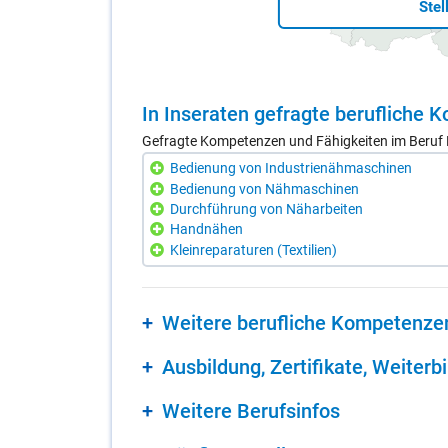
Stel
In In­se­ra­ten ge­frag­te be­ruf­li­che
Gefragte Kompetenzen und Fähigkeiten im Beruf 
Bedienung von Industrienähmaschinen
Bedienung von Nähmaschinen
Durchführung von Näharbeiten
Handnähen
Kleinreparaturen (Textilien)
Wei­te­re be­ruf­li­che Kom­pe­ten­ze
Aus­bil­dung, Zer­ti­fi­ka­te, Wei­ter­b
Wei­te­re Be­rufs­in­fos