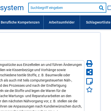
Suche
s­sys­tem
nach
Suc
Beruf,
Lehrausbildung,
star
Kompetenz
usw.
dungsstücke aus Einzelteilen an und führen Änderungen
ilien wie Kissenbezüge und Vorhänge sowie
chiedene textile Stoffe, z. B. Baumwolle oder
ch als auch mit teils computergesteuerten Näh-,
d des Prozesses und nach der Endfertigung
ln sie die Stoffe und legen die Waren für die
fache Wartungs- und Reparaturarbeiten an den
r den nächsten Nähvorgang vor, z. B. stellen sie die
m führen sie Anpassungen nach Kundenwünschen durch,