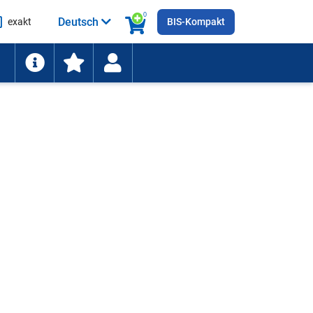
0
Deutsch
exakt
BIS-Kompakt
he
ten