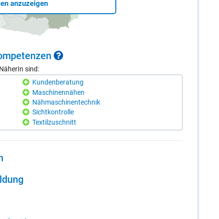
len anzuzeigen
 Kom­pe­ten­zen
NäherIn sind:
Kundenberatung
Maschinennähen
Nähmaschinentechnik
Sichtkontrolle
Textilzuschnitt
n
il­dung