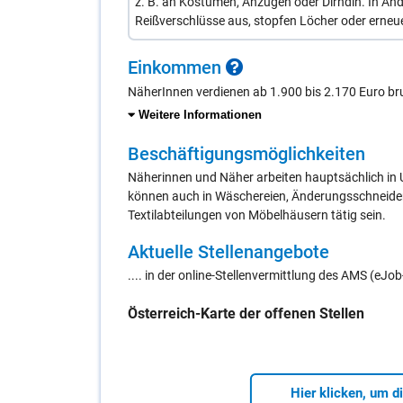
z. B. an Kostümen, Anzügen oder Dirndln. In Änd
Reißverschlüsse aus, stopfen Löcher oder erneu
Ein­kom­men
NäherInnen verdienen ab 1.900 bis 2.170 Euro br
Weitere Informationen
Be­schäf­ti­gungs­mög­lich­kei­ten
Näherinnen und Näher arbeiten hauptsächlich in U
können auch in Wäschereien, Änderungsschneider
Textilabteilungen von Möbelhäusern tätig sein.
Ak­tu­el­le Stel­len­an­ge­bo­te
.... in der online-Stellenvermittlung des AMS (eJ
Öster­reich-Kar­te der of­fe­nen Stel­len
Hier klicken, um d