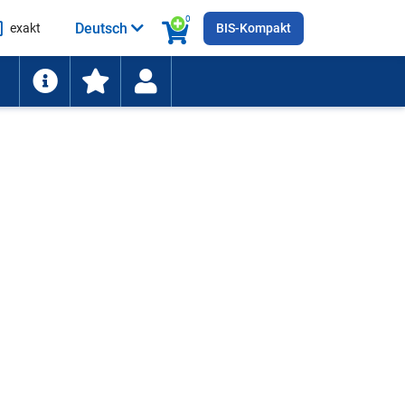
0
Deutsch
exakt
BIS-Kompakt
he
ten