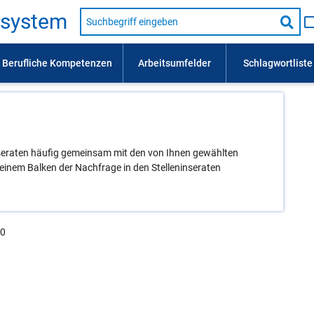
Suche
s­sys­tem
nach
Suc
Beruf,
Lehrausbildung,
star
Kompetenz
usw.
Inseraten häufig gemeinsam mit den von Ihnen gewählten
inem Balken der Nachfrage in den Stelleninseraten
.0