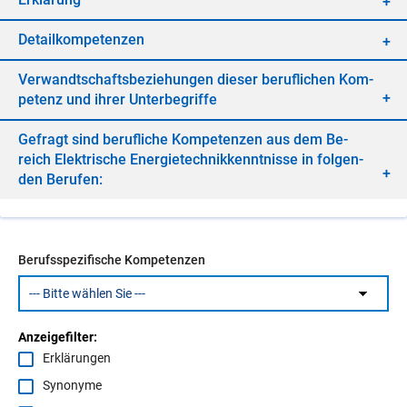
De­tail­kom­pe­ten­zen
Ver­wandt­schafts­be­zie­hun­gen die­ser be­ruf­li­chen Kom­
pe­tenz und ih­rer Un­ter­be­grif­fe
Ge­fragt sind be­ruf­li­che Kom­pe­ten­zen aus dem Be­
reich Elek­tri­sche En­er­gie­tech­nik­kennt­nis­se in fol­gen­
den Be­ru­fen:
Berufsspezifische Kompetenzen
Anzeigefilter:
Erklärungen
Synonyme