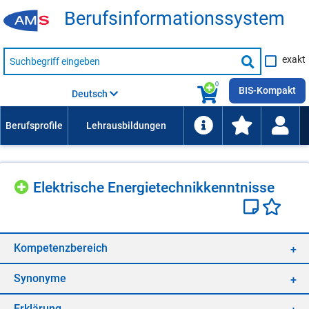
Be­rufs­in­for­ma­ti­ons­sys­tem
Suche
exakt
nach
Suche
Beruf,
Lehrausbildung,
starten
0
Kompetenz
BIS-Kompakt
Deutsch
usw.
Elek­tri­sche En­er­gie­tech­nik­kennt­nis­se
Kom­pe­tenz­be­reich
Syn­ony­me
Er­klä­rung