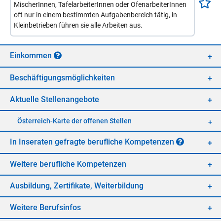
MischerInnen, TafelarbeiterInnen oder OfenarbeiterInnen
oft nur in einem bestimmten Aufgabenbereich tätig, in
Kleinbetrieben führen sie alle Arbeiten aus.
Ein­kom­men
Be­schäf­ti­gungs­mög­lich­kei­ten
Ak­tu­el­le Stel­len­an­ge­bo­te
Öster­reich-Kar­te der of­fe­nen Stel­len
In In­se­ra­ten ge­frag­te be­ruf­li­che Kom­pe­ten­zen
Wei­te­re be­ruf­li­che Kom­pe­ten­zen
Aus­bil­dung, Zer­ti­fi­ka­te, Wei­ter­bil­dung
Wei­te­re Be­rufs­in­fos