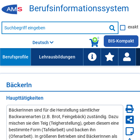
Be­rufs­in­for­ma­ti­ons­sys­tem
Suche
exakt
nach
Suche
Beruf,
Lehrausbildung,
starten
0
Kompetenz
BIS-Kompakt
Deutsch
usw.
Bä­cke­rIn
Haupttätigkeiten
BäckerInnen sind für die Herstellung sämtlicher
Backwarenarten (z.B. Brot, Feingebäck) zuständig. Dazu
mischen sie den Teig (Teigherstellung), geben diesem eine
bestimmte Form (Tafelarbeit) und backen ihn
(Ofenarbeit). In größeren Betrieben sind BäckerInnen als