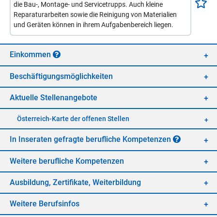
die Bau-, Montage- und Servicetrupps. Auch kleine
Reparaturarbeiten sowie die Reinigung von Materialien
und Geräten können in ihrem Aufgabenbereich liegen.
Ein­kom­men
Be­schäf­ti­gungs­mög­lich­kei­ten
Ak­tu­el­le Stel­len­an­ge­bo­te
Öster­reich-Kar­te der of­fe­nen Stel­len
In In­se­ra­ten ge­frag­te be­ruf­li­che Kom­pe­ten­zen
Wei­te­re be­ruf­li­che Kom­pe­ten­zen
Aus­bil­dung, Zer­ti­fi­ka­te, Wei­ter­bil­dung
Wei­te­re Be­rufs­in­fos