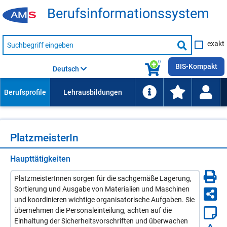
Be­rufs­in­for­ma­ti­ons­sys­tem
Suche
exakt
nach
Suche
Beruf,
Lehrausbildung,
starten
0
Kompetenz
BIS-Kompakt
Deutsch
usw.
Platz­meis­te­rIn
Haupttätigkeiten
PlatzmeisterInnen sorgen für die sachgemäße Lagerung,
Sortierung und Ausgabe von Materialien und Maschinen
und koordinieren wichtige organisatorische Aufgaben. Sie
übernehmen die Personaleinteilung, achten auf die
Einhaltung der Sicherheitsvorschriften und überwachen