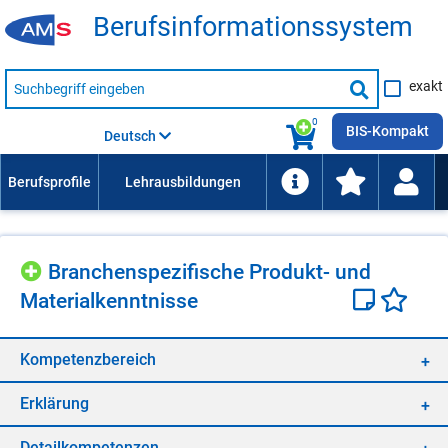
Be­rufs­in­for­ma­ti­ons­sys­tem
Suche
exakt
nach
Suche
Beruf,
Lehrausbildung,
starten
0
Kompetenz
BIS-Kompakt
Deutsch
usw.
Bran­chen­spe­zi­fi­sche Pro­dukt- und
Ma­te­ri­al­kennt­nis­se
Kom­pe­tenz­be­reich
Er­klä­rung
De­tail­kom­pe­ten­zen