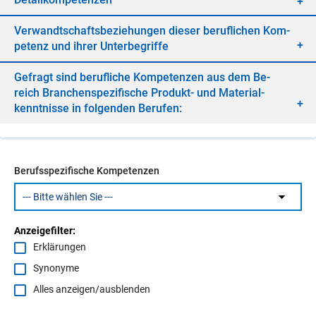
Ver­wandt­schafts­be­zie­hun­gen die­ser be­ruf­li­chen Kom­
pe­tenz und ih­rer Un­ter­be­grif­fe
Ge­fragt sind be­ruf­li­che Kom­pe­ten­zen aus dem Be­
reich Bran­chen­spe­zi­fi­sche Pro­dukt- und Ma­te­ri­al­
kennt­nis­se in fol­gen­den Be­ru­fen:
Berufsspezifische Kompetenzen
Anzeigefilter:
Erklärungen
Synonyme
Alles anzeigen/ausblenden