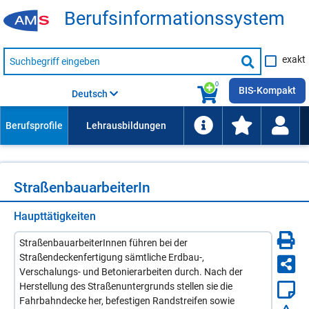
Be­rufs­in­for­ma­ti­ons­sys­tem
Suche
exakt
nach
Suche
Beruf,
Lehrausbildung,
starten
0
Kompetenz
BIS-Kompakt
Deutsch
usw.
Stra­ßen­bau­ar­bei­te­rIn
Haupttätigkeiten
StraßenbauarbeiterInnen führen bei der
Straßendeckenfertigung sämtliche Erdbau-,
Verschalungs- und Betonierarbeiten durch. Nach der
Herstellung des Straßenuntergrunds stellen sie die
Fahrbahndecke her, befestigen Randstreifen sowie