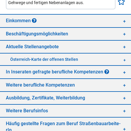
Gehwege und fertigen Nebenanlagen aus.
Ein­kom­men
Be­schäf­ti­gungs­mög­lich­kei­ten
Ak­tu­el­le Stel­len­an­ge­bo­te
Öster­reich-Kar­te der of­fe­nen Stel­len
In In­se­ra­ten ge­frag­te be­ruf­li­che Kom­pe­ten­zen
Wei­te­re be­ruf­li­che Kom­pe­ten­zen
Aus­bil­dung, Zer­ti­fi­ka­te, Wei­ter­bil­dung
Wei­te­re Be­rufs­in­fos
Häu­fig ge­stell­te Fra­gen zum Be­ruf Stra­ßen­bau­ar­bei­te­
rIn