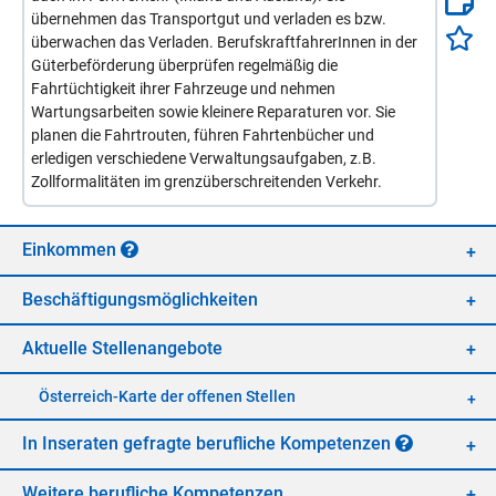
übernehmen das Transportgut und verladen es bzw.
überwachen das Verladen. BerufskraftfahrerInnen in der
Güterbeförderung überprüfen regelmäßig die
Fahrtüchtigkeit ihrer Fahrzeuge und nehmen
Wartungsarbeiten sowie kleinere Reparaturen vor. Sie
planen die Fahrtrouten, führen Fahrtenbücher und
erledigen verschiedene Verwaltungsaufgaben, z.B.
Zollformalitäten im grenzüberschreitenden Verkehr.
Ein­kom­men
Be­schäf­ti­gungs­mög­lich­kei­ten
Ak­tu­el­le Stel­len­an­ge­bo­te
Öster­reich-Kar­te der of­fe­nen Stel­len
In In­se­ra­ten ge­frag­te be­ruf­li­che Kom­pe­ten­zen
Wei­te­re be­ruf­li­che Kom­pe­ten­zen