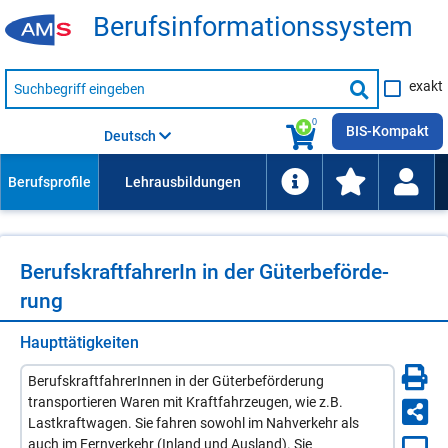
Be­rufs­in­for­ma­ti­ons­sys­tem
Suche
exakt
nach
Suche
Beruf,
Lehrausbildung,
starten
0
Kompetenz
BIS-Kompakt
Deutsch
usw.
Be­rufs­kraft­fah­re­rIn in der Gü­ter­be­för­de­
rung
Haupttätigkeiten
BerufskraftfahrerInnen in der Güterbeförderung
transportieren Waren mit Kraftfahrzeugen, wie z.B.
Lastkraftwagen. Sie fahren sowohl im Nahverkehr als
auch im Fernverkehr (Inland und Ausland). Sie