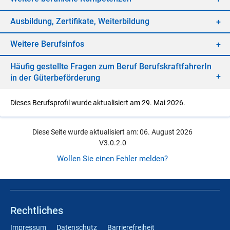
Aus­bil­dung, Zer­ti­fi­ka­te, Wei­ter­bil­dung
Wei­te­re Be­rufs­in­fos
Häu­fig ge­stell­te Fra­gen zum Be­ruf Be­rufs­kraft­fah­re­rIn
in der Gü­ter­be­för­de­rung
Dieses Berufsprofil wurde aktualisiert am 29. Mai 2026.
Diese Seite wurde aktualisiert am: 06. August 2026
V3.0.2.0
Wollen Sie einen Fehler melden?
Rechtliches
Impressum
Datenschutz
Barrierefreiheit