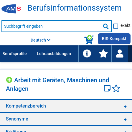
Be­rufs­in­for­ma­ti­ons­sys­tem
Suche
exakt
nach
Suche
Beruf,
Lehrausbildung,
starten
0
Kompetenz
BIS-Kompakt
Deutsch
usw.
Ar­beit mit Ge­rä­ten, Ma­schi­nen und
An­la­gen
Kom­pe­tenz­be­reich
Syn­ony­me
Er­klä­rung