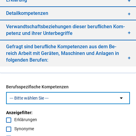
De­tail­kom­pe­ten­zen
Ver­wandt­schafts­be­zie­hun­gen die­ser be­ruf­li­chen Kom­
pe­tenz und ih­rer Un­ter­be­grif­fe
Ge­fragt sind be­ruf­li­che Kom­pe­ten­zen aus dem Be­
reich Ar­beit mit Ge­rä­ten, Ma­schi­nen und An­la­gen in
fol­gen­den Be­ru­fen:
Berufsspezifische Kompetenzen
Anzeigefilter:
Erklärungen
Synonyme