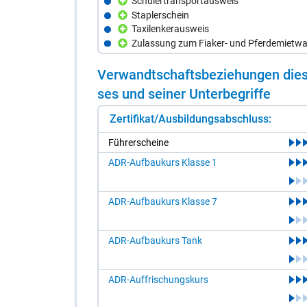
Schülertransportausweis
Staplerschein
Taxilenkerausweis
Zulassung zum Fiaker- und Pferdemietw
Ver­wandt­schafts­be­zie­hun­gen die­s
ses und sei­ner Un­ter­be­grif­fe
Zertifikat/Ausbildungsabschluss:
Füh­rer­schei­ne
ADR-Aufbaukurs Klasse 1
ADR-Aufbaukurs Klasse 7
ADR-Aufbaukurs Tank
ADR-Auffrischungskurs