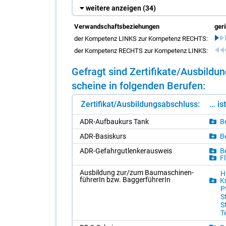
weitere anzeigen
(34)
Verwandschaftsbeziehungen
ger
der Kompetenz LINKS zur Kompetenz RECHTS:
der Kompetenz RECHTS zur Kompetenz LINKS:
Ge­fragt sind Zer­ti­fi­ka­te/​Aus­bil­
schei­ne in fol­gen­den Be­ru­fen:
Zertifikat/Ausbildungsabschluss:
... i
ADR-Auf­bau­kurs Tank
Be
ADR-Ba­sis­kurs
Be
ADR-Ge­fahr­gut­len­ker­aus­weis
Be
Fl
Aus­bil­dung zur/​zum Bau­ma­schi­nen­
H
füh­re­rIn bzw. Bag­ger­füh­re­rIn
Kr
Pf
St
S
T