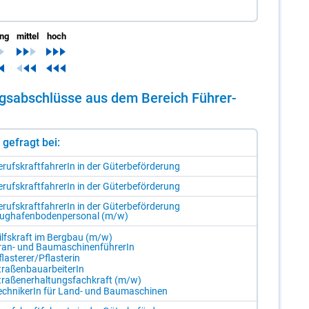
ing
mittel
hoch
dungs­ab­schlüs­se aus dem Be­reich Füh­rer­
st gefragt bei:
­rufs­kraft­fah­re­rIn in der Gü­ter­be­för­de­rung
­rufs­kraft­fah­re­rIn in der Gü­ter­be­för­de­rung
­rufs­kraft­fah­re­rIn in der Gü­ter­be­för­de­rung
ug­ha­fen­bo­den­per­so­nal (m/​w)
ilfs­kraft im Berg­bau (m/​w)
an- und Bau­ma­schi­nen­füh­re­rIn
las­te­rer/​Pflas­te­rin
ra­ßen­bau­ar­bei­te­rIn
tra­ßen­er­hal­tungs­fach­kraft (m/​w)
ech­ni­ke­rIn für Land- und Bau­ma­schi­nen