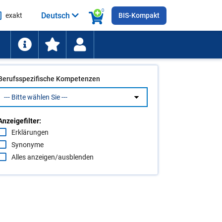
0
Deutsch
exakt
BIS-Kompakt
he
ten
Berufsspezifische Kompetenzen
Anzeigefilter:
Erklärungen
Synonyme
Alles anzeigen/ausblenden