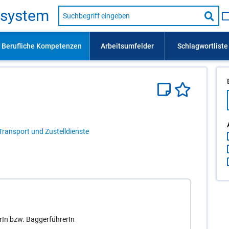
Suche
s­sys­tem
nach
Suc
Beruf,
Lehrausbildung,
star
Kompetenz
usw.
Transport und Zustelldienste
In bzw. BaggerführerIn