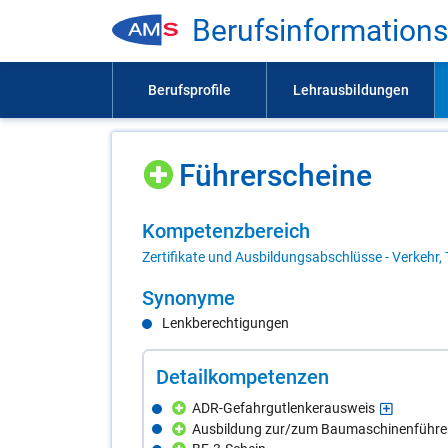
Be­rufs­in­for­ma­ti­on
Füh­rer­schei­ne
Kom­pe­tenz­be­reich
Zertifikate und Ausbildungsabschlüsse - Verkehr, 
Syn­ony­me
Lenkberechtigungen
De­tail­kom­pe­ten­zen
ADR-Gefahrgutlenkerausweis
Ausbildung zur/zum Baumaschinenführer