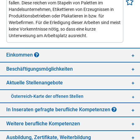
fallen. Diese reichen vom Stapeln von Paletten im
Handelsunternehmen, Etikettieren von Erzeugnissen in
Produktionsbetrieben oder Plakatieren in bzw. für
Werbefirmen. Für die Erledigung dieser Arbeiten sind meist
keine Vorkenntnisse nötig, so dass eine kurze
Unterweisung am Arbeitsplatz ausreicht.
Ein­kom­men
Be­schäf­ti­gungs­mög­lich­kei­ten
Ak­tu­el­le Stel­len­an­ge­bo­te
Öster­reich-Kar­te der of­fe­nen Stel­len
In In­se­ra­ten ge­frag­te be­ruf­li­che Kom­pe­ten­zen
Wei­te­re be­ruf­li­che Kom­pe­ten­zen
Aus­bil­dung, Zer­ti­fi­ka­te, Wei­ter­bil­dung