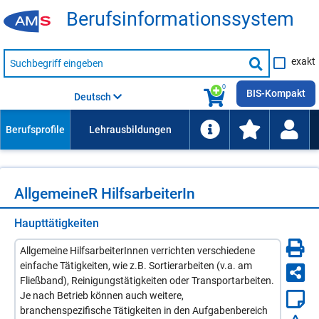
Be­rufs­in­for­ma­ti­ons­sys­tem
Suche
exakt
nach
Suche
Beruf,
Lehrausbildung,
starten
0
Kompetenz
BIS-Kompakt
Deutsch
usw.
All­ge­mei­neR Hilfs­ar­bei­te­rIn
Haupttätigkeiten
Allgemeine HilfsarbeiterInnen verrichten verschiedene
einfache Tätigkeiten, wie z.B. Sortierarbeiten (v.a. am
Fließband), Reinigungstätigkeiten oder Transportarbeiten.
Je nach Betrieb können auch weitere,
branchenspezifische Tätigkeiten in den Aufgabenbereich