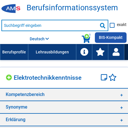
Be­rufs­in­for­ma­ti­ons­sys­tem
Suche
exakt
nach
Suche
Beruf,
Lehrausbildung,
starten
0
Kompetenz
BIS-Kompakt
Deutsch
usw.
Elek­tro­tech­nik­kennt­nis­se
Kom­pe­tenz­be­reich
Syn­ony­me
Er­klä­rung