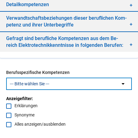
De­tail­kom­pe­ten­zen
Ver­wandt­schafts­be­zie­hun­gen die­ser be­ruf­li­chen Kom­
pe­tenz und ih­rer Un­ter­be­grif­fe
Ge­fragt sind be­ruf­li­che Kom­pe­ten­zen aus dem Be­
reich Elek­tro­tech­nik­kennt­nis­se in fol­gen­den Be­ru­fen:
Berufsspezifische Kompetenzen
Anzeigefilter:
Erklärungen
Synonyme
Alles anzeigen/ausblenden