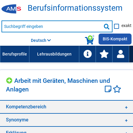
Be­rufs­in­for­ma­ti­ons­sys­tem
Suche
exakt
nach
Suche
Beruf,
Lehrausbildung,
starten
0
Kompetenz
BIS-Kompakt
Deutsch
usw.
Ar­beit mit Ge­rä­ten, Ma­schi­nen und
An­la­gen
Kom­pe­tenz­be­reich
Syn­ony­me
Er­klä­rung