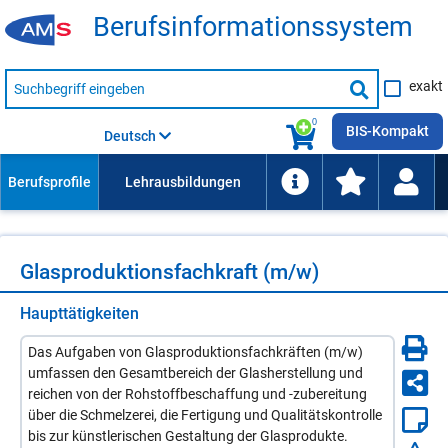
Be­rufs­in­for­ma­ti­ons­sys­tem
Suche
exakt
nach
Suche
Beruf,
Lehrausbildung,
starten
0
Kompetenz
BIS-Kompakt
Deutsch
usw.
Glas­pro­duk­ti­ons­fach­kraft (m/​w)
Haupttätigkeiten
Das Aufgaben von Glasproduktionsfachkräften (m/w)
umfassen den Gesamtbereich der Glasherstellung und
reichen von der Rohstoffbeschaffung und -zubereitung
über die Schmelzerei, die Fertigung und Qualitätskontrolle
bis zur künstlerischen Gestaltung der Glasprodukte.