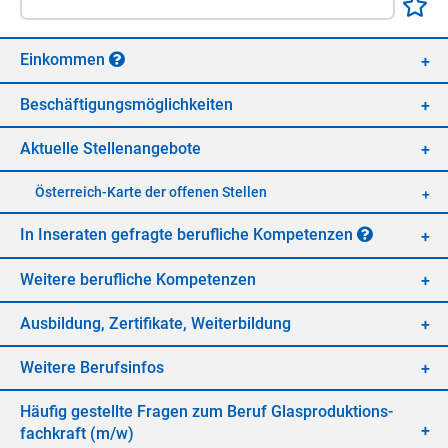
Ein­kom­men
Be­schäf­ti­gungs­mög­lich­kei­ten
Ak­tu­el­le Stel­len­an­ge­bo­te
Öster­reich-Kar­te der of­fe­nen Stel­len
In In­se­ra­ten ge­frag­te be­ruf­li­che Kom­pe­ten­zen
Wei­te­re be­ruf­li­che Kom­pe­ten­zen
Aus­bil­dung, Zer­ti­fi­ka­te, Wei­ter­bil­dung
Wei­te­re Be­rufs­in­fos
Häu­fig ge­stell­te Fra­gen zum Be­ruf Glas­pro­duk­ti­ons­
fach­kraft (m/​w)