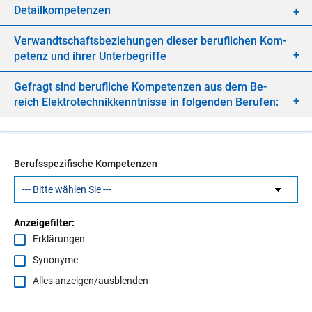
De­tail­kom­pe­ten­zen
Ver­wandt­schafts­be­zie­hun­gen die­ser be­ruf­li­chen Kom­
pe­tenz und ih­rer Un­ter­be­grif­fe
Ge­fragt sind be­ruf­li­che Kom­pe­ten­zen aus dem Be­
reich Elek­tro­tech­nik­kennt­nis­se in fol­gen­den Be­ru­fen:
Berufsspezifische Kompetenzen
Anzeigefilter:
Erklärungen
Synonyme
Alles anzeigen/ausblenden