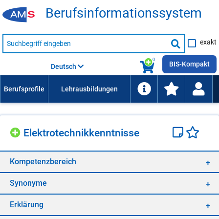
Be­rufs­in­for­ma­ti­ons­sys­tem
Suche
exakt
nach
Suche
Beruf,
Lehrausbildung,
starten
0
Kompetenz
BIS-Kompakt
Deutsch
usw.
Elek­tro­tech­nik­kennt­nis­se
Kom­pe­tenz­be­reich
Syn­ony­me
Er­klä­rung