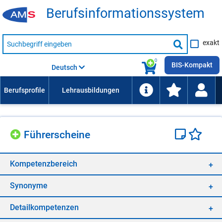
Be­rufs­in­for­ma­ti­ons­sys­tem
Suche
exakt
nach
Suche
Beruf,
Lehrausbildung,
starten
0
Kompetenz
BIS-Kompakt
Deutsch
usw.
Füh­rer­schei­ne
Kom­pe­tenz­be­reich
Syn­ony­me
De­tail­kom­pe­ten­zen