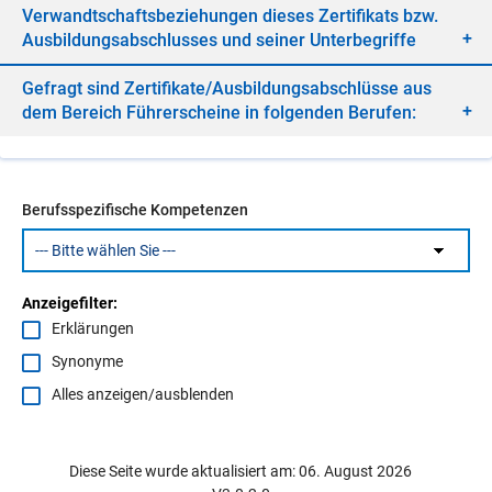
Ver­wandt­schafts­be­zie­hun­gen die­ses Zer­ti­fi­kats bzw.
Aus­bil­dungs­ab­schlus­ses und sei­ner Un­ter­be­grif­fe
Ge­fragt sind Zer­ti­fi­ka­te/​Aus­bil­dungs­ab­schlüs­se aus
dem Be­reich Füh­rer­schei­ne in fol­gen­den Be­ru­fen:
Berufsspezifische Kompetenzen
Anzeigefilter:
Erklärungen
Synonyme
Alles anzeigen/ausblenden
Diese Seite wurde aktualisiert am: 06. August 2026