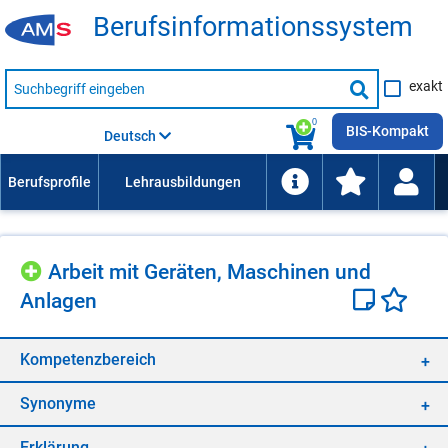
Be­rufs­in­for­ma­ti­ons­sys­tem
Suche
exakt
nach
Suche
Beruf,
Lehrausbildung,
starten
0
Kompetenz
BIS-Kompakt
Deutsch
usw.
Ar­beit mit Ge­rä­ten, Ma­schi­nen und
An­la­gen
Kom­pe­tenz­be­reich
Syn­ony­me
Er­klä­rung