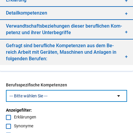
De­tail­kom­pe­ten­zen
Ver­wandt­schafts­be­zie­hun­gen die­ser be­ruf­li­chen Kom­
pe­tenz und ih­rer Un­ter­be­grif­fe
Ge­fragt sind be­ruf­li­che Kom­pe­ten­zen aus dem Be­
reich Ar­beit mit Ge­rä­ten, Ma­schi­nen und An­la­gen in
fol­gen­den Be­ru­fen:
Berufsspezifische Kompetenzen
Anzeigefilter:
Erklärungen
Synonyme