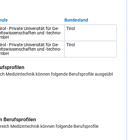
hule
Bundesland
rol - Pri­va­te Uni­ver­si­tät für Ge­
Ti­rol
its­wis­sen­schaf­ten und -tech­no­
 GmbH
rol - Pri­va­te Uni­ver­si­tät für Ge­
Ti­rol
its­wis­sen­schaf­ten und -tech­no­
 GmbH
ufsprofilen
ich Medizintechnik können folgende Berufsprofile ausgeübt
n Berufsprofilen
ereich Medizintechnik können folgende Berufsprofile