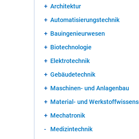
Ar­chi­tek­tur
Au­to­ma­ti­sie­rungs­tech­nik
Bau­in­ge­nieur­we­sen
Bio­tech­no­lo­gie
Elek­tro­tech­nik
Ge­bäu­de­tech­nik
Ma­schi­nen- und An­la­gen­bau
Ma­te­ri­al- und Werk­stoff­wis­sen­
Me­cha­tro­nik
Me­di­zin­tech­nik