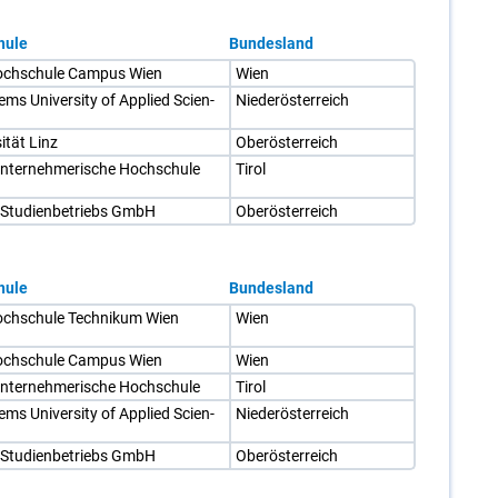
hule
Bundesland
och­schu­le Cam­pus Wien
Wien
s Uni­ver­si­ty of Ap­p­lied Sci­en­
Nie­der­ös­ter­reich
si­tät Linz
Ober­ös­ter­reich
n­ter­neh­me­ri­sche Hoch­schu­le
Ti­rol
tu­di­en­be­triebs GmbH
Ober­ös­ter­reich
hule
Bundesland
ch­schu­le Tech­ni­kum Wien
Wien
och­schu­le Cam­pus Wien
Wien
n­ter­neh­me­ri­sche Hoch­schu­le
Ti­rol
s Uni­ver­si­ty of Ap­p­lied Sci­en­
Nie­der­ös­ter­reich
tu­di­en­be­triebs GmbH
Ober­ös­ter­reich