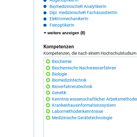
AugenoptikerIn
BiomedizinischeR AnalytikerIn
Dipl. medizinischeR FachassistentIn
ElektromechanikerIn
FeinoptikerIn
weitere
weitere anzeigen (8
)
Einträge
anzeigen
Kompetenzen
Kompetenzen, die nach einem Hochschulstudium i
Biochemie
Biochemische Nachweisverfahren
Biologie
Biomedizintechnik
Bioverfahrenstechnik
Genetik
Kenntnis wissenschaftlicher Arbeitsmethode
Krankenhausinformationssystem
Labormethodenkenntnisse
Medizinische Gerätetechnologie