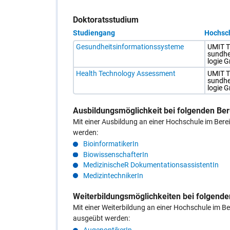
Einträge
5
anzeigen
Einträge
Doktoratsstudium
angezeigt.
Sie
Studiengang
Hochsc
können
alle
Tabelle
Gesundheitsinformationssysteme
UMIT Ti­
Einträge
mit
sund­he
mit
Studiengängen
lo­gie
Klicken
und
auf
Hochschulen
Health Technology Assessment
UMIT Ti­
"alle
im
sund­he
anzeigen"
Doktoratsstudium
lo­gie
anzeigen
in
lassen
Medizintechnik
und
Ausbildungsmöglichkeit bei folgenden Ber
mit
Mit einer Ausbildung an einer Hochschule im Bere
dem
Klicken
werden:
auf
"weniger
BioinformatikerIn
anzeigen"
BiowissenschafterIn
ausblenden.
MedizinischeR DokumentationsassistentIn
MedizintechnikerIn
Weiterbildungsmöglichkeiten bei folgende
Mit einer Weiterbildung an einer Hochschule im B
ausgeübt werden: