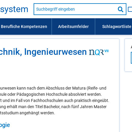
Suche
s­sys­tem
nach
Suc
Beruf,
Lehrausbildung,
star
Kompetenz
usw.
chnik, Ingenieurwesen
ieurwesen kann nach dem Abschluss der Matura (Reife- und
chule oder Pädagogischen Hochschule absolviert werden.
eft und im Fall von Fachhochschulen auch praktisch eingeübt.
ng erhält man den Titel Bachelor, nach fünf Jahren Master
ratsstudium angehängt werden.
o­gie