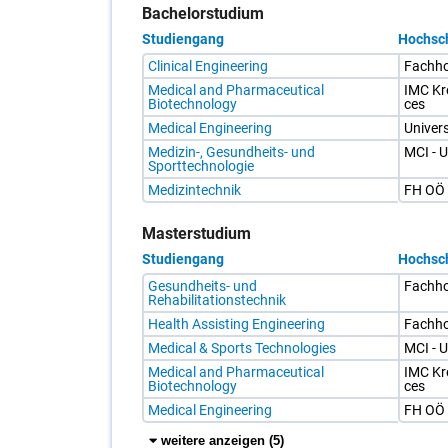
Bachelorstudium
Studiengang
Hochsc
Tabelle
Clinical Engineering
Fach­h
mit
Studiengängen
Medical and Pharmaceutical
IMC Krem
und
Biotechnology
ces
Hochschulen
Medical Engineering
Uni­ver­
im
Bachelorstudium
Medizin-, Gesundheits- und
MCI - U
in
Sporttechnologie
Medizintechnik
Medizintechnik
FH OÖ S
Masterstudium
Studiengang
Hochsc
Tabelle
Gesundheits- und
Fach­ho
mit
Rehabilitationstechnik
Studiengängen
und
Health Assisting Engineering
Fach­h
Hochschulen
Medical & Sports Technologies
MCI - U
im
Masterstudium
Medical and Pharmaceutical
IMC Krem
in
Biotechnology
ces
Medizintechnik
Es
Medical Engineering
FH OÖ S
werden
die
weitere
weitere anzeigen (5
)
ersten