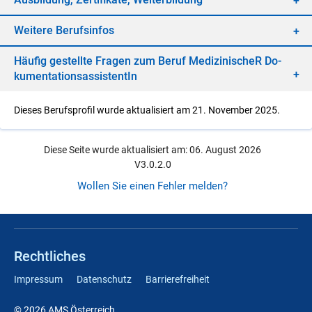
Wei­te­re Be­rufs­in­fos
Häu­fig ge­stell­te Fra­gen zum Be­ruf Me­di­zi­ni­scheR Do­
ku­men­ta­ti­ons­as­sis­ten­tIn
Dieses Berufsprofil wurde aktualisiert am 21. November 2025.
Diese Seite wurde aktualisiert am: 06. August 2026
V3.0.2.0
Wollen Sie einen Fehler melden?
Rechtliches
Impressum
Datenschutz
Barrierefreiheit
© 2026 AMS Österreich