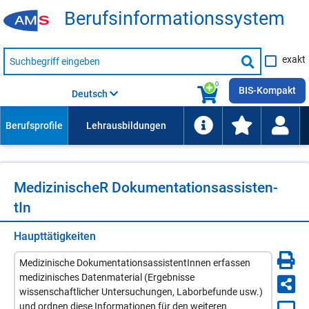
Be­rufs­in­for­ma­ti­ons­sys­tem
Suche
exakt
nach
Suche
Beruf,
Lehrausbildung,
starten
0
Kompetenz
BIS-Kompakt
Deutsch
usw.
Me­di­zi­ni­scheR Do­ku­men­ta­ti­ons­as­sis­ten­
tIn
Haupttätigkeiten
Medizinische DokumentationsassistentInnen erfassen
medizinisches Datenmaterial (Ergebnisse
wissenschaftlicher Untersuchungen, Laborbefunde usw.)
und ordnen diese Informationen für den weiteren