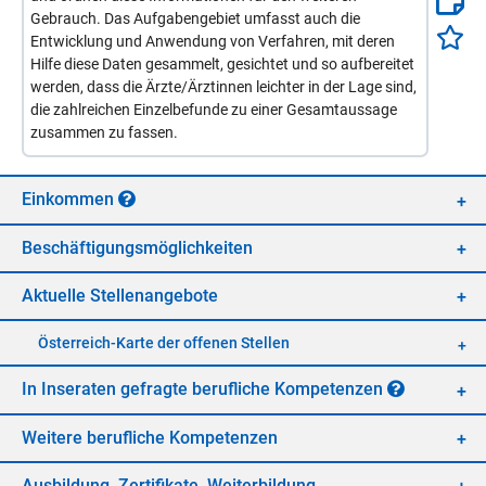
Gebrauch. Das Aufgabengebiet umfasst auch die
Entwicklung und Anwendung von Verfahren, mit deren
Hilfe diese Daten gesammelt, gesichtet und so aufbereitet
werden, dass die Ärzte/Ärztinnen leichter in der Lage sind,
die zahlreichen Einzelbefunde zu einer Gesamtaussage
zusammen zu fassen.
Ein­kom­men
Be­schäf­ti­gungs­mög­lich­kei­ten
Ak­tu­el­le Stel­len­an­ge­bo­te
Öster­reich-Kar­te der of­fe­nen Stel­len
In In­se­ra­ten ge­frag­te be­ruf­li­che Kom­pe­ten­zen
Wei­te­re be­ruf­li­che Kom­pe­ten­zen
Aus­bil­dung, Zer­ti­fi­ka­te, Wei­ter­bil­dung