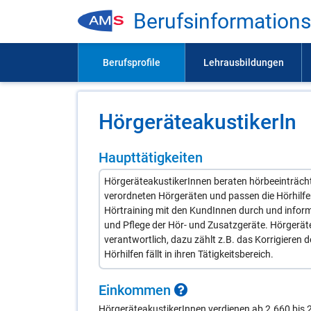
Be­rufs­in­for­ma­ti­on
Hör­ge­rä­teakus­ti­ke­rIn
Haupttätigkeiten
HörgeräteakustikerInnen beraten hörbeeinträcht
verordneten Hörgeräten und passen die Hörhilfen
Hörtraining mit den KundInnen durch und inform
und Pflege der Hör- und Zusatzgeräte. Hörgerät
verantwortlich, dazu zählt z.B. das Korrigieren
Hörhilfen fällt in ihren Tätigkeitsbereich.
Ein­kom­men
HörgeräteakustikerInnen verdienen ab 2.660 bis 