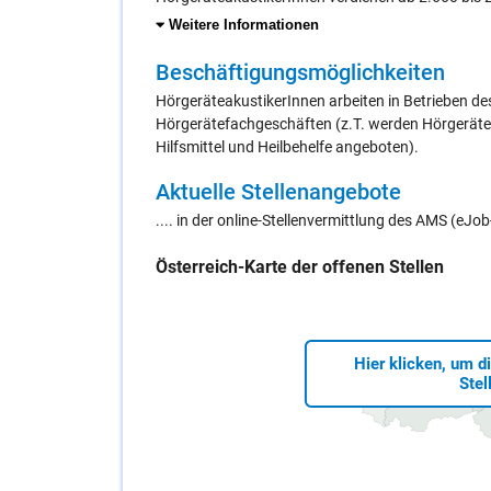
Weitere Informationen
Be­schäf­ti­gungs­mög­lich­kei­ten
HörgeräteakustikerInnen arbeiten in Betrieben d
Hörgerätefachgeschäften (z.T. werden Hörgeräte
Hilfsmittel und Heilbehelfe angeboten).
Ak­tu­el­le Stel­len­an­ge­bo­te
.... in der online-Stellenvermittlung des AMS (eJ
Öster­reich-Kar­te der of­fe­nen Stel­len
Hier klicken, um d
Stel