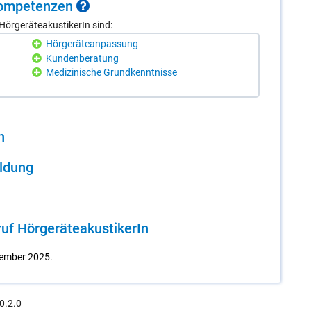
 Kom­pe­ten­zen
örgeräteakustikerIn sind:
Hörgeräteanpassung
Kundenberatung
Medizinische Grundkenntnisse
n
il­dung
f Hör­ge­rä­teakus­ti­ke­rIn
vember 2025.
0.2.0