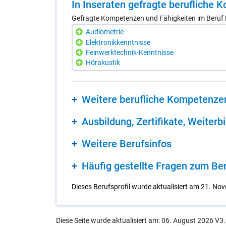
In In­se­ra­ten ge­frag­te be­ruf­li­che
Gefragte Kompetenzen und Fähigkeiten im Beruf H
Audiometrie
Elektronikkenntnisse
Feinwerktechnik-Kenntnisse
Hörakustik
Wei­te­re be­ruf­li­che Kom­pe­ten­ze
Aus­bil­dung, Zer­ti­fi­ka­te, Wei­ter­b
Wei­te­re Be­rufs­in­fos
Häu­fig ge­stell­te Fra­gen zum Be­ru
Dieses Berufsprofil wurde aktualisiert am 21. No
Diese Seite wurde aktualisiert am: 06. August 2026 V3.