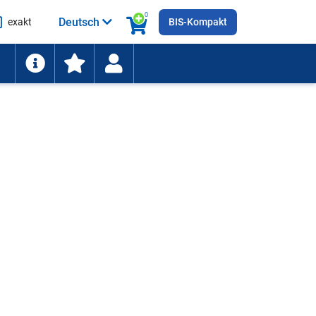
0
Deutsch
exakt
BIS-Kompakt
he
ten