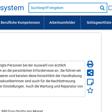
Suche
s­sys­tem
nach
Suc
Beruf,
Lehrausbildung,
star
Kompetenz
usw.
igte Personen bei der Auswahl von ärztlich
 an die persönlichen Erfordernisse an. Sie führen ein
ieren und beraten diese hinsichtlich der Handhabung
eakustikerInnen sind auch für die Nachbetreuung
 der Einstellungen. Auch die Wartung und Reparatur von
2.890 Euro brutto pro Monat.