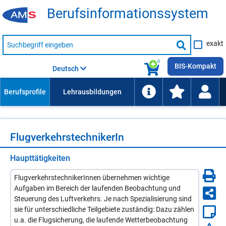
Be­rufs­in­for­ma­ti­ons­sys­tem
Suche
exakt
nach
Suche
Beruf,
Lehrausbildung,
starten
0
Kompetenz
BIS-Kompakt
Deutsch
usw.
Flug­ver­kehrs­tech­ni­ke­rIn
Haupttätigkeiten
FlugverkehrstechnikerInnen übernehmen wichtige
Aufgaben im Bereich der laufenden Beobachtung und
Steuerung des Luftverkehrs. Je nach Spezialisierung sind
sie für unterschiedliche Teilgebiete zuständig: Dazu zählen
u.a. die Flugsicherung, die laufende Wetterbeobachtung