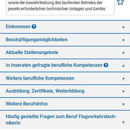
sowie die Gewährleistung des laufenden Betriebs der
jeweils erforderlichen technischen Anlagen und Geräte.
Ein­kom­men
Be­schäf­ti­gungs­mög­lich­kei­ten
Ak­tu­el­le Stel­len­an­ge­bo­te
In In­se­ra­ten ge­frag­te be­ruf­li­che Kom­pe­ten­zen
Wei­te­re be­ruf­li­che Kom­pe­ten­zen
Aus­bil­dung, Zer­ti­fi­ka­te, Wei­ter­bil­dung
Wei­te­re Be­rufs­in­fos
Häu­fig ge­stell­te Fra­gen zum Be­ruf Flug­ver­kehrs­tech­
ni­ke­rIn