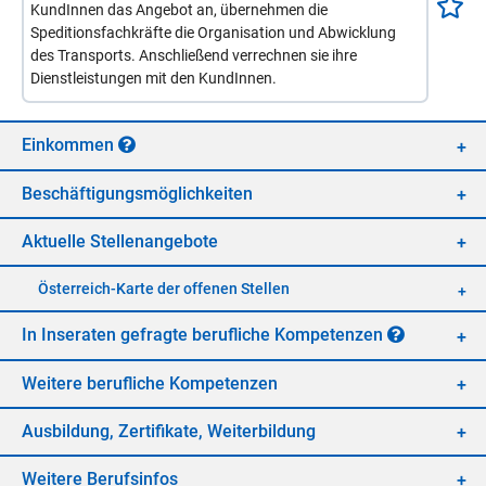
KundInnen das Angebot an, übernehmen die
Speditionsfachkräfte die Organisation und Abwicklung
des Transports. Anschließend verrechnen sie ihre
Dienstleistungen mit den KundInnen.
Ein­kom­men
Be­schäf­ti­gungs­mög­lich­kei­ten
Ak­tu­el­le Stel­len­an­ge­bo­te
Öster­reich-Kar­te der of­fe­nen Stel­len
In In­se­ra­ten ge­frag­te be­ruf­li­che Kom­pe­ten­zen
Wei­te­re be­ruf­li­che Kom­pe­ten­zen
Aus­bil­dung, Zer­ti­fi­ka­te, Wei­ter­bil­dung
Wei­te­re Be­rufs­in­fos