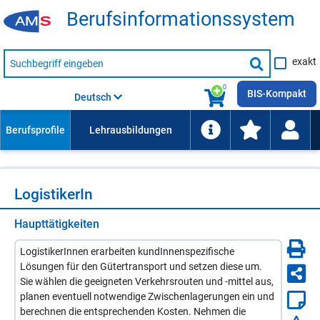
Be­rufs­in­for­ma­ti­ons­sys­tem
Suche
exakt
nach
Suche
Beruf,
Lehrausbildung,
starten
0
Kompetenz
BIS-Kompakt
Deutsch
usw.
Lo­gis­ti­ke­rIn
Haupttätigkeiten
LogistikerInnen erarbeiten kundInnenspezifische
Lösungen für den Gütertransport und setzen diese um.
Sie wählen die geeigneten Verkehrsrouten und -mittel aus,
planen eventuell notwendige Zwischenlagerungen ein und
berechnen die entsprechenden Kosten. Nehmen die