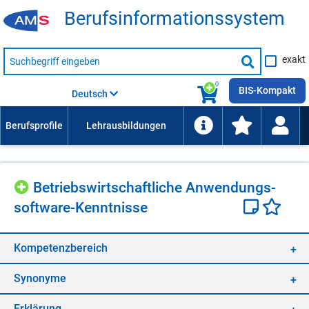
Be­rufs­in­for­ma­ti­ons­sys­tem
Suche
exakt
nach
Suche
Beruf,
Lehrausbildung,
starten
0
Kompetenz
BIS-Kompakt
Deutsch
usw.
Be­triebs­wirt­schaft­li­che An­wen­dungs­
soft­ware-Kennt­nis­se
Kom­pe­tenz­be­reich
Syn­ony­me
Er­klä­rung