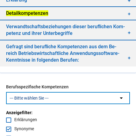
De­tail­kom­pe­ten­zen
Ver­wandt­schafts­be­zie­hun­gen die­ser be­ruf­li­chen Kom­
pe­tenz und ih­rer Un­ter­be­grif­fe
Ge­fragt sind be­ruf­li­che Kom­pe­ten­zen aus dem Be­
reich Be­triebs­wirt­schaft­li­che An­wen­dungs­soft­ware-
Kennt­nis­se in fol­gen­den Be­ru­fen:
Berufsspezifische Kompetenzen
Anzeigefilter:
Erklärungen
Synonyme