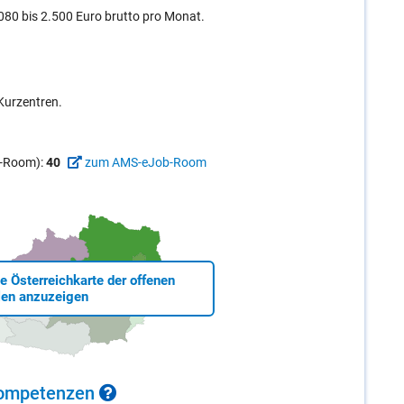
80 bis 2.500 Euro brutto pro Monat.
Kurzentren.
ob-Room):
40
zum AMS-eJob-Room
ie Österreichkarte der offenen
len anzuzeigen
 Kom­pe­ten­zen