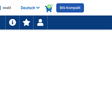
0
Deutsch
exakt
BIS-Kompakt
he
ten