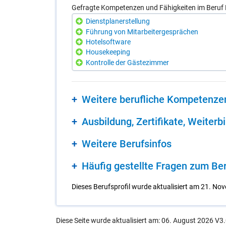
Gefragte Kompetenzen und Fähigkeiten im Beruf 
Dienstplanerstellung
Führung von Mitarbeitergesprächen
Hotelsoftware
Housekeeping
Kontrolle der Gästezimmer
Wei­te­re be­ruf­li­che Kom­pe­ten­ze
Aus­bil­dung, Zer­ti­fi­ka­te, Wei­ter­b
Wei­te­re Be­rufs­in­fos
Häu­fig ge­stell­te Fra­gen zum Be­
Dieses Berufsprofil wurde aktualisiert am 21. No
Diese Seite wurde aktualisiert am: 06. August 2026 V3.