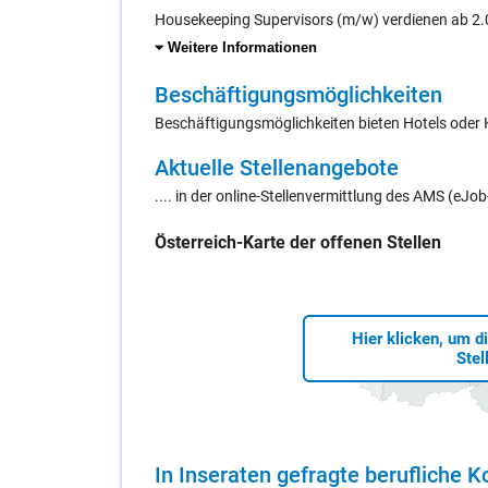
Housekeeping Supervisors (m/w) verdienen ab 2.0
Weitere Informationen
Be­schäf­ti­gungs­mög­lich­kei­ten
Beschäftigungsmöglichkeiten bieten Hotels oder 
Ak­tu­el­le Stel­len­an­ge­bo­te
.... in der online-Stellenvermittlung des AMS (eJ
Öster­reich-Kar­te der of­fe­nen Stel­len
Hier klicken, um d
Stel
In In­se­ra­ten ge­frag­te be­ruf­li­che