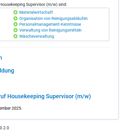
Housekeeping Supervisor (m/w) sind:
Materialwirtschaft
Organisation von Reinigungsabläufen
Personalmanagement-Kenntnisse
Verwaltung von Reinigungsmitteln
Wäscheverwaltung
n
il­dung
ruf Hou­se­ke­eping Su­per­vi­sor (m/​w)
vember 2025.
0.2.0