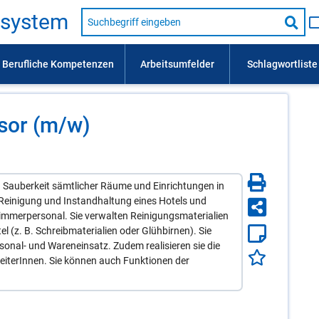
Suche
s­sys­tem
nach
Suc
Beruf,
Lehrausbildung,
star
Kompetenz
usw.
­sor (m/​w)
 Sauberkeit sämtlicher Räume und Einrichtungen in
 Reinigung und Instandhaltung eines Hotels und
Zimmerpersonal. Sie verwalten Reinigungsmaterialien
el (z. B. Schreibmaterialien oder Glühbirnen). Sie
sonal- und Wareneinsatz. Zudem realisieren sie die
iterInnen. Sie können auch Funktionen der