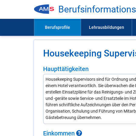
Be­rufs­in­for­ma­ti­on
Hou­se­ke­eping Su­per­vi
Haupttätigkeiten
Housekeeping Supervisors sind für Ordnung und
einem Hotel verantwortlich. Sie überwachen die
erstellen Einsatzpläne für das Reinigungs- und 
und -geräte sowie Service- und Ersatzteile im Hot
führen schriftliche Aufzeichnungen über den Per
Organisation, Schulung und Führung von Mitarbe
Gästebetreuung übernehmen.
Ein­kom­men