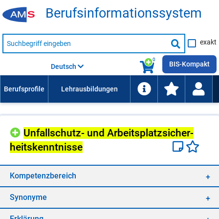
Be­rufs­in­for­ma­ti­ons­sys­tem
Suche
exakt
nach
Suche
Beruf,
Lehrausbildung,
starten
0
Kompetenz
BIS-Kompakt
Deutsch
usw.
Un­fall­schutz- und Ar­beits­platz­si­cher­
heits­kennt­nis­se
Kom­pe­tenz­be­reich
Syn­ony­me
Er­klä­rung