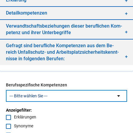
De­tail­kom­pe­ten­zen
Ver­wandt­schafts­be­zie­hun­gen die­ser be­ruf­li­chen Kom­
pe­tenz und ih­rer Un­ter­be­grif­fe
Ge­fragt sind be­ruf­li­che Kom­pe­ten­zen aus dem Be­
reich Un­fall­schutz- und Ar­beits­platz­si­cher­heits­kennt­
nis­se in fol­gen­den Be­ru­fen:
Berufsspezifische Kompetenzen
Anzeigefilter:
Erklärungen
Synonyme