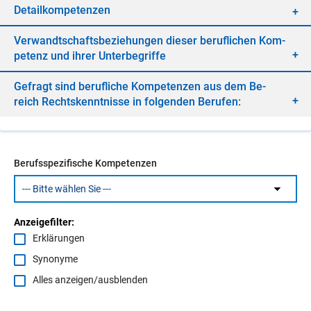
De­tail­kom­pe­ten­zen
Ver­wandt­schafts­be­zie­hun­gen die­ser be­ruf­li­chen Kom­
pe­tenz und ih­rer Un­ter­be­grif­fe
Ge­fragt sind be­ruf­li­che Kom­pe­ten­zen aus dem Be­
reich Rechts­kennt­nis­se in fol­gen­den Be­ru­fen:
Berufsspezifische Kompetenzen
Anzeigefilter:
Erklärungen
Synonyme
Alles anzeigen/ausblenden