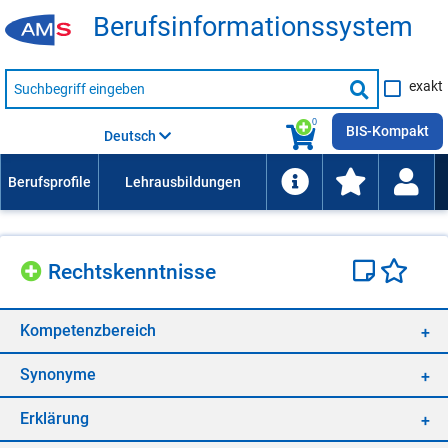
Be­rufs­in­for­ma­ti­ons­sys­tem
Suche
exakt
nach
Suche
Beruf,
Lehrausbildung,
starten
0
Kompetenz
BIS-Kompakt
Deutsch
usw.
Rechts­kennt­nis­se
Kom­pe­tenz­be­reich
Syn­ony­me
Er­klä­rung