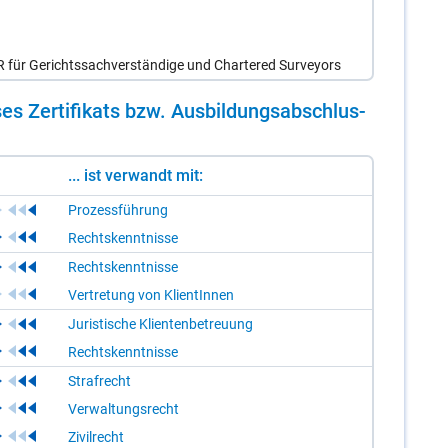
R für Gerichtssachverständige und Chartered Surveyors
es Zer­ti­fi­kats bzw. Aus­bil­dungs­ab­schlus­
... ist verwandt mit:
Prozessführung
Rechtskenntnisse
Rechtskenntnisse
Vertretung von KlientInnen
Juristische Klientenbetreuung
Rechtskenntnisse
Strafrecht
Verwaltungsrecht
Zivilrecht