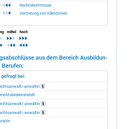
Rechtskenntnisse
Vertretung von KlientInnen
ing
mittel
hoch
dungs­ab­schlüs­se aus dem Be­reich Aus­bil­dun­
 Be­ru­fen:
st gefragt bei:
chts­an­walt/-​an­wäl­tin
­richts­be­diens­te­teR
echts­an­walt/-​an­wäl­tin
echts­an­walt/-​an­wäl­tin
­ris­tIn