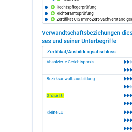
Rechtspflegerprüfung
Richteramtsprüfung
Zertifikat CIS ImmoZert-Sachverständige
Ver­wandt­schafts­be­zie­hun­gen die­s
ses und sei­ner Un­ter­be­grif­fe
Zertifikat/Ausbildungsabschluss:
Absolvierte Gerichtspraxis
Bezirksanwaltsausbildung
Große LU
Kleine LU