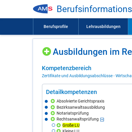
Be­rufs­in­for­ma­ti­on
Aus­bil­dun­gen im Re
Kom­pe­tenz­be­reich
Zertifikate und Ausbildungsabschlüsse - Wirtscha
De­tail­kom­pe­ten­zen
Absolvierte Gerichtspraxis
Bezirksanwaltsausbildung
Notariatsprüfung
Rechtsanwaltsprüfung
Große LU
Kleine LU