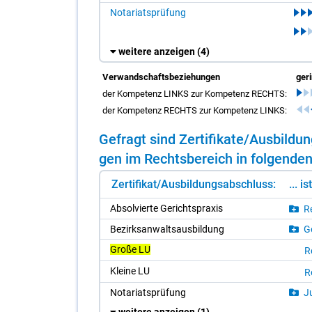
Notariatsprüfung
weitere anzeigen
(4)
Verwandschaftsbeziehungen
ger
der Kompetenz LINKS zur Kompetenz RECHTS:
der Kompetenz RECHTS zur Kompetenz LINKS:
Ge­fragt sind Zer­ti­fi­ka­te/​Aus­bil­
gen im Rechts­be­reich in fol­gen­den
Zertifikat/Ausbildungsabschluss:
... i
Ab­sol­vier­te Ge­richts­pra­xis
Re
Be­zirks­an­walts­aus­bil­dung
Ge
Große LU
R
Klei­ne LU
R
No­ta­ri­ats­prü­fung
Ju