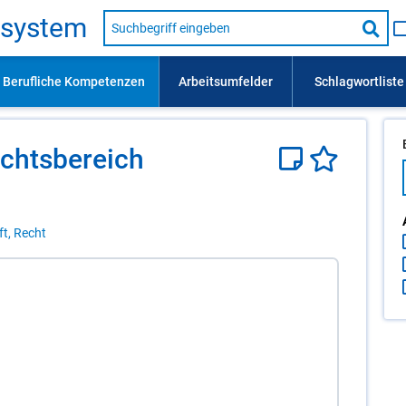
Suche
s­sys­tem
nach
Suc
Beruf,
Lehrausbildung,
star
Kompetenz
usw.
chts­be­reich
ft, Recht