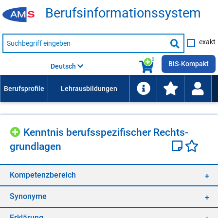
Be­rufs­in­for­ma­ti­ons­sys­tem
Suche
exakt
nach
Suche
Beruf,
Lehrausbildung,
starten
0
Kompetenz
BIS-Kompakt
Deutsch
usw.
Kennt­nis be­rufs­spe­zi­fi­scher Rechts­
grund­la­gen
Kom­pe­tenz­be­reich
Syn­ony­me
Er­klä­rung