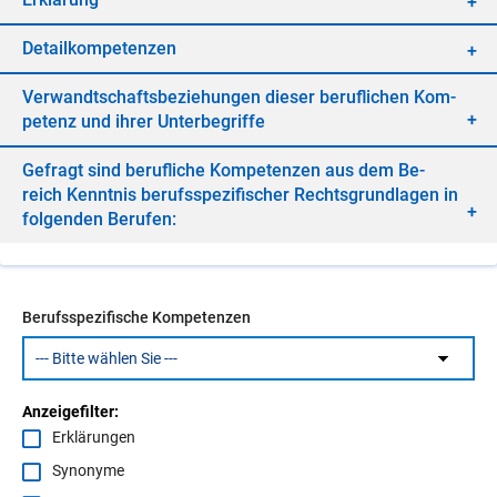
De­tail­kom­pe­ten­zen
Ver­wandt­schafts­be­zie­hun­gen die­ser be­ruf­li­chen Kom­
pe­tenz und ih­rer Un­ter­be­grif­fe
Ge­fragt sind be­ruf­li­che Kom­pe­ten­zen aus dem Be­
reich Kennt­nis be­rufs­spe­zi­fi­scher Rechts­grund­la­gen in
fol­gen­den Be­ru­fen:
Berufsspezifische Kompetenzen
Anzeigefilter:
Erklärungen
Synonyme