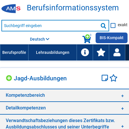
Be­rufs­in­for­ma­ti­ons­sys­tem
Suche
exakt
nach
Suche
Beruf,
Lehrausbildung,
starten
0
Kompetenz
BIS-Kompakt
Deutsch
usw.
Jagd-Aus­bil­dun­gen
Kom­pe­tenz­be­reich
De­tail­kom­pe­ten­zen
Ver­wandt­schafts­be­zie­hun­gen die­ses Zer­ti­fi­kats bzw.
Aus­bil­dungs­ab­schlus­ses und sei­ner Un­ter­be­grif­fe