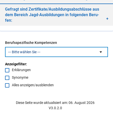
Ge­fragt sind Zer­ti­fi­ka­te/​Aus­bil­dungs­ab­schlüs­se aus
dem Be­reich Jagd-Aus­bil­dun­gen in fol­gen­den Be­ru­
fen:
Berufsspezifische Kompetenzen
Anzeigefilter:
Erklärungen
Synonyme
Alles anzeigen/ausblenden
Diese Seite wurde aktualisiert am: 06. August 2026
V3.0.2.0