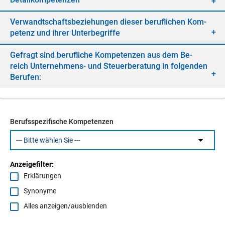
Ver­wandt­schafts­be­zie­hun­gen die­ser be­ruf­li­chen Kom­
pe­tenz und ih­rer Un­ter­be­grif­fe
Ge­fragt sind be­ruf­li­che Kom­pe­ten­zen aus dem Be­
reich Un­ter­neh­mens- und Steu­er­be­ra­tung in fol­gen­den
Be­ru­fen:
Berufsspezifische Kompetenzen
Anzeigefilter:
Erklärungen
Synonyme
Alles anzeigen/ausblenden