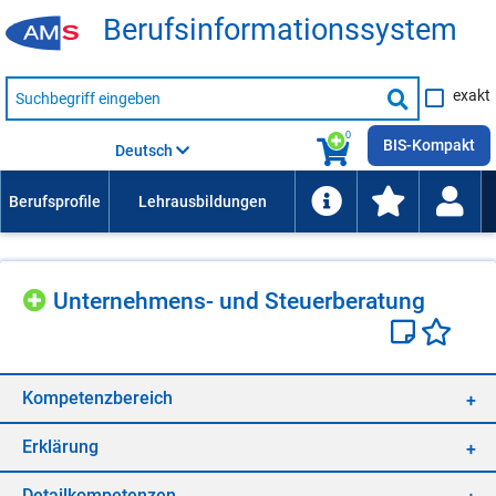
Be­rufs­in­for­ma­ti­ons­sys­tem
Suche
exakt
nach
Suche
Beruf,
Lehrausbildung,
starten
0
Kompetenz
BIS-Kompakt
Deutsch
usw.
Un­ter­neh­mens- und Steu­er­be­ra­tung
Kom­pe­tenz­be­reich
Er­klä­rung
De­tail­kom­pe­ten­zen