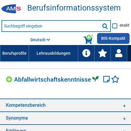
Be­rufs­in­for­ma­ti­ons­sys­tem
Suche
exakt
nach
Suche
Beruf,
Lehrausbildung,
starten
0
Kompetenz
BIS-Kompakt
Deutsch
usw.
Ab­fall­wirt­schafts­kennt­nis­se
Kom­pe­tenz­be­reich
Syn­ony­me
Er­klä­rung