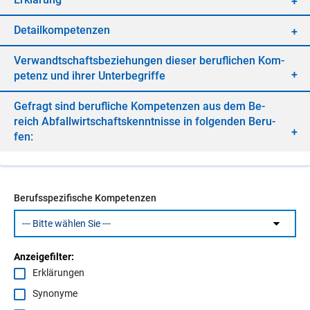
De­tail­kom­pe­ten­zen
Ver­wandt­schafts­be­zie­hun­gen die­ser be­ruf­li­chen Kom­
pe­tenz und ih­rer Un­ter­be­grif­fe
Ge­fragt sind be­ruf­li­che Kom­pe­ten­zen aus dem Be­
reich Ab­fall­wirt­schafts­kennt­nis­se in fol­gen­den Be­ru­
fen:
Berufsspezifische Kompetenzen
Anzeigefilter:
Erklärungen
Synonyme