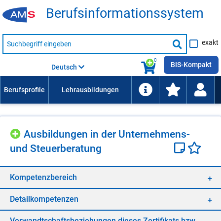
Be­rufs­in­for­ma­ti­ons­sys­tem
Suche
exakt
nach
Suche
Beruf,
Lehrausbildung,
starten
0
Kompetenz
BIS-Kompakt
Deutsch
usw.
Aus­bil­dun­gen in der Un­ter­neh­mens-
und Steu­er­be­ra­tung
Kom­pe­tenz­be­reich
De­tail­kom­pe­ten­zen
Ver­wandt­schafts­be­zie­hun­gen die­ses Zer­ti­fi­kats bzw.