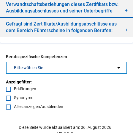
Ver­wandt­schafts­be­zie­hun­gen die­ses Zer­ti­fi­kats bzw.
Aus­bil­dungs­ab­schlus­ses und sei­ner Un­ter­be­grif­fe
Ge­fragt sind Zer­ti­fi­ka­te/​Aus­bil­dungs­ab­schlüs­se aus
dem Be­reich Füh­rer­schei­ne in fol­gen­den Be­ru­fen:
Berufsspezifische Kompetenzen
Anzeigefilter:
Erklärungen
Synonyme
Alles anzeigen/ausblenden
Diese Seite wurde aktualisiert am: 06. August 2026