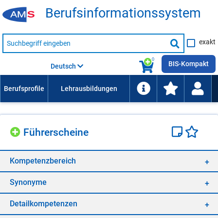
Be­rufs­in­for­ma­ti­ons­sys­tem
Suche
exakt
nach
Suche
Beruf,
Lehrausbildung,
starten
0
Kompetenz
BIS-Kompakt
Deutsch
usw.
Füh­rer­schei­ne
Kom­pe­tenz­be­reich
Syn­ony­me
De­tail­kom­pe­ten­zen