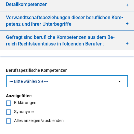
De­tail­kom­pe­ten­zen
Ver­wandt­schafts­be­zie­hun­gen die­ser be­ruf­li­chen Kom­
pe­tenz und ih­rer Un­ter­be­grif­fe
Ge­fragt sind be­ruf­li­che Kom­pe­ten­zen aus dem Be­
reich Rechts­kennt­nis­se in fol­gen­den Be­ru­fen:
Berufsspezifische Kompetenzen
Anzeigefilter:
Erklärungen
Synonyme
Alles anzeigen/ausblenden