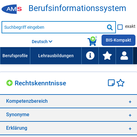
Be­rufs­in­for­ma­ti­ons­sys­tem
Suche
exakt
nach
Suche
Beruf,
Lehrausbildung,
starten
0
Kompetenz
BIS-Kompakt
Deutsch
usw.
Rechts­kennt­nis­se
Kom­pe­tenz­be­reich
Syn­ony­me
Er­klä­rung