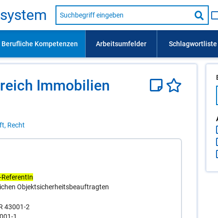
Suche
s­sys­tem
nach
Suc
Beruf,
Lehrausbildung,
star
Kompetenz
usw.
reich Im­mo­bi­li­en
ft, Recht
-ReferentIn
lichen Objektsicherheitsbeauftragten
NR 43001-2
3001-1