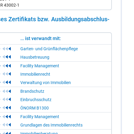
NR 43002-1
es Zer­ti­fi­kats bzw. Aus­bil­dungs­ab­schlus­
... ist verwandt mit:
Garten- und Grünflächenpflege
Hausbetreuung
Facility Management
Immobilienrecht
Verwaltung von Immobilien
Brandschutz
Einbruchsschutz
ÖNORM B1300
Facility Management
Grundlagen des Immobilienrechts
Immobilienberatung