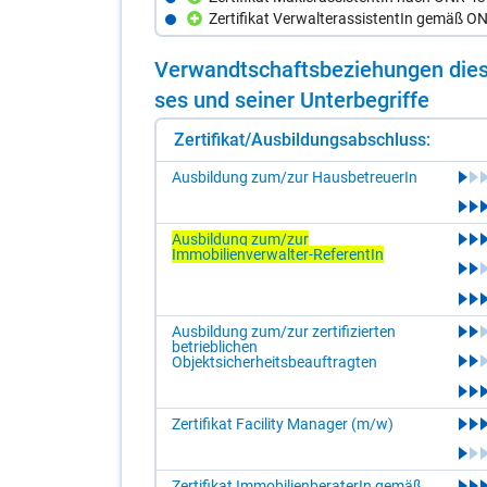
Zertifikat VerwalterassistentIn gemäß O
Ver­wandt­schafts­be­zie­hun­gen die­s
ses und sei­ner Un­ter­be­grif­fe
Zertifikat/Ausbildungsabschluss:
Ausbildung zum/zur HausbetreuerIn
Ausbildung zum/zur
Immobilienverwalter-ReferentIn
Ausbildung zum/zur zertifizierten
betrieblichen
Objektsicherheitsbeauftragten
Zertifikat Facility Manager (m/w)
Zertifikat ImmobilienberaterIn gemäß