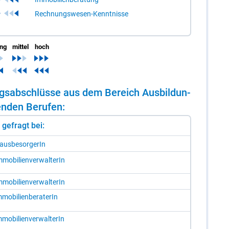
Rechnungswesen-Kenntnisse
ing
mittel
hoch
dungs­ab­schlüs­se aus dem Be­reich Aus­bil­dun­
en­den Be­ru­fen:
st gefragt bei:
aus­be­sor­ge­rIn
­mo­bi­li­en­ver­wal­te­rIn
­mo­bi­li­en­ver­wal­te­rIn
­mo­bi­li­en­be­ra­te­rIn
­mo­bi­li­en­ver­wal­te­rIn