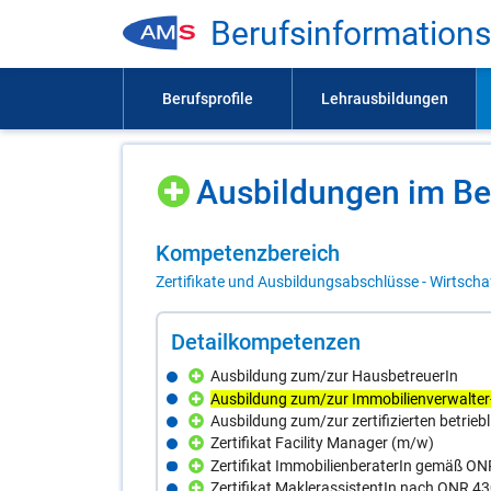
Be­rufs­in­for­ma­ti­on
Aus­bil­dun­gen im Be­
Kom­pe­tenz­be­reich
Zertifikate und Ausbildungsabschlüsse - Wirtscha
De­tail­kom­pe­ten­zen
Ausbildung zum/zur HausbetreuerIn
Ausbildung zum/zur Immobilienverwalter
Ausbildung zum/zur zertifizierten betrieb
Zertifikat Facility Manager (m/w)
Zertifikat ImmobilienberaterIn gemäß O
Zertifikat MaklerassistentIn nach ONR 4