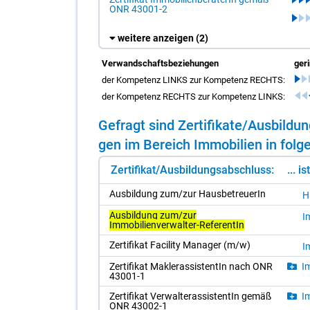
ONR 43001-2
weitere anzeigen
(2)
Verwandschaftsbeziehungen
ger
der Kompetenz LINKS zur Kompetenz RECHTS:
der Kompetenz RECHTS zur Kompetenz LINKS:
Ge­fragt sind Zer­ti­fi­ka­te/​Aus­bil­
gen im Be­reich Im­mo­bi­li­en in fol­g
Zertifikat/Ausbildungsabschluss:
... i
Aus­bil­dung zum/​zur Haus­be­treue­rIn
H
Ausbildung zum/zur
Im
Immobilienverwalter-ReferentIn
Zer­ti­fi­kat Fa­ci­li­ty Ma­na­ger (m/​w)
Im
Zer­ti­fi­kat Mak­ler­as­sis­ten­tIn nach ONR
Im
43001-1
Zer­ti­fi­kat Ver­wal­te­r­as­sis­ten­tIn ge­mäß
Im
ONR 43002-1