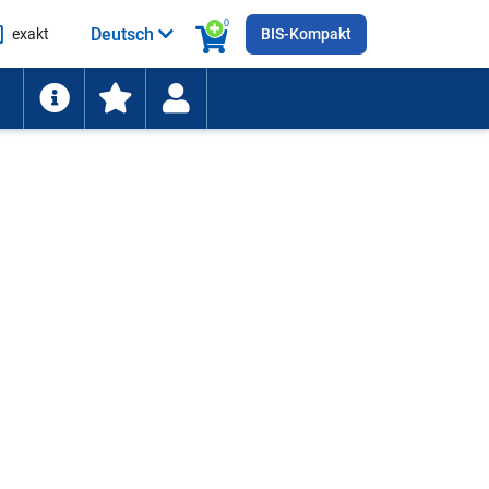
0
Deutsch
exakt
BIS-Kompakt
he
ten