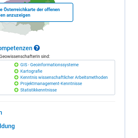
ie Österreichkarte der offenen
len anzuzeigen
 Kom­pe­ten­zen
GeowissenschafterIn sind:
GIS - Geoinformationssysteme
Kartografie
Kenntnis wissenschaftlicher Arbeitsmethoden
Projektmanagement-Kenntnisse
Statistikkenntnisse
n
il­dung