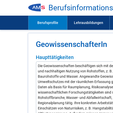
Be­rufs­in­for­ma­ti­on
Geo­wis­sen­schaf­te­rIn
Haupttätigkeiten
Die Geowissenschaften beschäftigen sich mit d
und nachhaltigen Nutzung von Rohstoffen, z. B. 
Baurohstoffe und Wasser. Angewandte Geowisse
Umweltschutzes mit der räumlichen Erfassung g
Daten als Basis für Raumplanung, Risikoanalys
wissenschaftlichen Forschungstätigkeiten sind si
Rohstoffbranche, Wasser- und Abfallwirtschaft, 
Regionalplanung tätig. Ihre konkreten Arbeitst
Einschätzen von Naturrisiken, z. B. Hangstabili