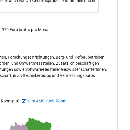
eder auch vor Ort Gesteinsproben entnommen und im
3.970 Euro brutto pro Monat.
äten, Forschungseinrichtungen, Berg- und Tiefbaubetrieben,
örden, und Umweltmessstellen. Zusätzlich beschäftigen
htungen sowie Software-Hersteller GeowissenschafterInnen.
schaft, in Ziviltechnikerbüros und Vermessungsbüros
ob-Room):
10
zum AMS-eJob-Room