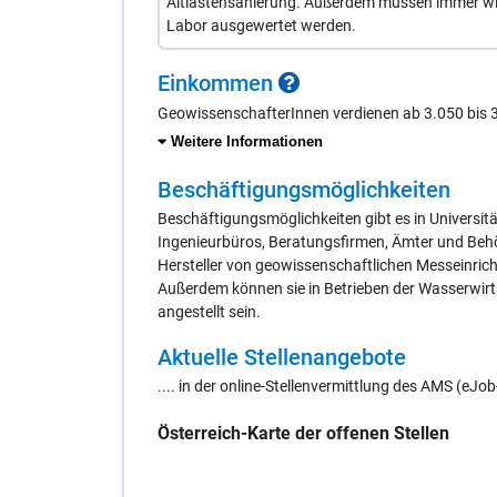
Altlastensanierung. Außerdem müssen immer wi
Labor ausgewertet werden.
Ein­kom­men
GeowissenschafterInnen verdienen ab 3.050 bis 
Weitere Informationen
Be­schäf­ti­gungs­mög­lich­kei­ten
Beschäftigungsmöglichkeiten gibt es in Universit
Ingenieurbüros, Beratungsfirmen, Ämter und Beh
Hersteller von geowissenschaftlichen Messeinric
Außerdem können sie in Betrieben der Wasserwirt
angestellt sein.
Ak­tu­el­le Stel­len­an­ge­bo­te
.... in der online-Stellenvermittlung des AMS (eJ
Öster­reich-Kar­te der of­fe­nen Stel­len